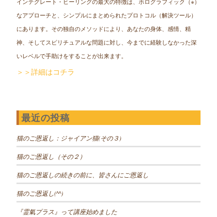
インテグレート・ヒーリングの最大の特徴は、ホログラフィック（※）
なアプローチと、シンプルにまとめられたプロトコル（解決ツール）
にあります。その独自のメソッドにより、あなたの身体、感情、精
神、そしてスピリチュアルな問題に対し、今までに経験しなかった深
いレベルで手助けをすることが出来ます。
＞＞詳細はコチラ
最近の投稿
猫のご恩返し：ジャイアン猫(その３)
猫のご恩返し（その２）
猫のご恩返しの続きの前に、皆さんにご恩返し
猫のご恩返し(^^)
『霊氣プラス』って講座始めました