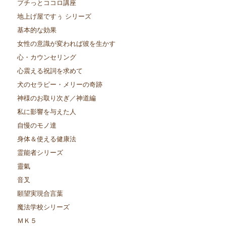
プチっとココロ講座
地上げ屋ですぅ シリーズ
基本的な効果
女性の意識が変われば彼を生かす
心・カウンセリング
心震える祝詞を求めて
犬のセラピー・メリーの奇跡
神様のお取り次ぎ／神道編
私に影響を与えた人
自慢のモノ達
身体＆使える健康法
霊能者シリーズ
靈氣
音叉
願望実現合言葉
魔法学校シリーズ
ＭＫ５