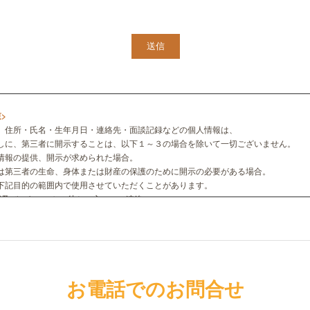
>
 住所・氏名・生年月日・連絡先・面談記録などの個人情報は、
しに、第三者に開示することは、以下１～３の場合を除いて一切ございません。
情報の提供、開示が求められた場合。
は第三者の生命、身体または財産の保護のために開示の必要がある場合。
下記目的の範囲内で使用させていただくことがあります。
及び、キャンセル待ちの方へのご連絡
均年齢や平均利用回数など、個人の特定ができない情報に加工しての分析・統計デ
れる、ご相談者の個人情報は、本人の許可なく、第三者にプライバシー情報を開示
警察、消費者センターまたはこれらに準じた権限をもった機関から要請がある場合
を開示させていただきます。
お電話でのお問合せ