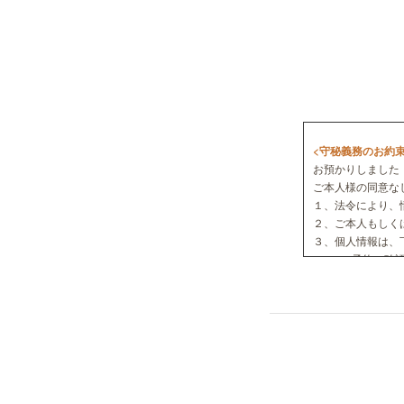
<守秘義務のお約束
お預かりしました
ご本人様の同意な
１、法令により、
２、ご本人もしく
３、個人情報は、
a、ご予約の確認
b、ご相談者の平
当サイトで収集さ
ただし、裁判所、
これに応じて情報