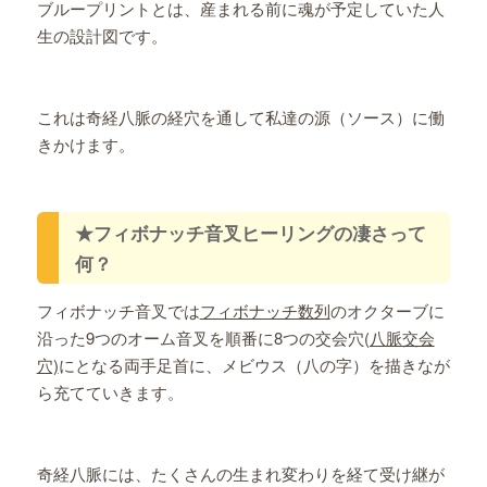
ブループリントとは、産まれる前に魂が予定していた人
生の設計図です。
これは奇経八脈の経穴を通して私達の源（ソース）に働
きかけます。
★フィボナッチ音叉ヒーリングの凄さって
何？
フィボナッチ音叉では
フィボナッチ数列
のオクターブに
沿った9つのオーム音叉を順番に8つの交会穴
(八脈交会
穴)
にとなる両手足首に、メビウス（八の字）を描きなが
ら充てていきます。
奇経八脈には、たくさんの生まれ変わりを経て受け継が