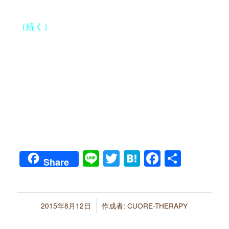
（続く）
Line
Twitter
Hatena
Faceboo
共
Share
有
/
2015年8月12日
作成者:
CUORE-THERAPY