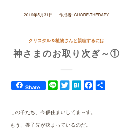
/
2016年5月31日
作成者:
CUORE-THERAPY
クリスタル＆植物さんと親睦するには
神さまのお取り次ぎ～①
Line
Twitter
Hatena
Faceboo
共
Share
有
この子たち、今仮住まいしてま～す。
もう、養子先が決まっているのだ。