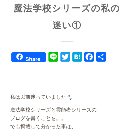
魔法学校シリーズの私の
迷い①
Line
Twitter
Hatena
Faceboo
共
Share
有
私は以前迷っていました
魔法学校シリーズと霊能者シリーズの
ブログを書くことを。。
でも掲載して分かった事は、