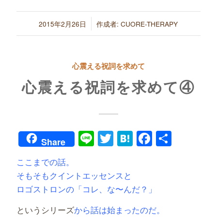
/
2015年2月26日
作成者:
CUORE-THERAPY
心震える祝詞を求めて
心震える祝詞を求めて④
Line
Twitter
Hatena
Faceboo
共
Share
有
ここまでの話。
そもそもクイントエッセンスと
ロゴストロンの「コレ、な〜んだ？」
というシリーズ
から話は始まったのだ。