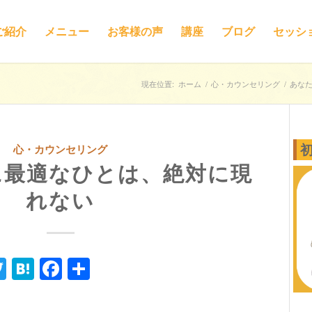
ご紹介
メニュー
お客様の声
講座
ブログ
セッシ
現在位置:
ホーム
/
心・カウンセリング
/
あな
心・カウンセリング
に最適なひとは、絶対に現
れない
ne
Twitter
Hatena
Facebook
共
有