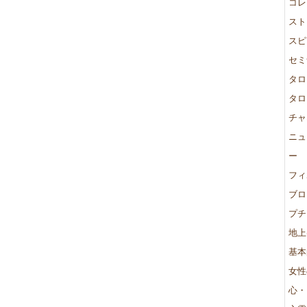
コレ
スト
スピ
セミ
タロ
タロ
チャ
ニュ
ー
フィ
ブロ
プチ
地上
基本
女性
心・