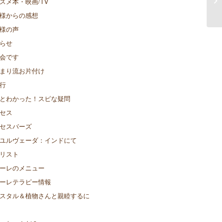
スメ本・映画/TV
様からの感想
様の声
らせ
会です
まり流お片付け
行
とわかった！スピな疑問
セス
セスバーズ
ユルヴェーダ：インドにて
リスト
ーレのメニュー
ーレテラピー情報
スタル＆植物さんと親睦するに