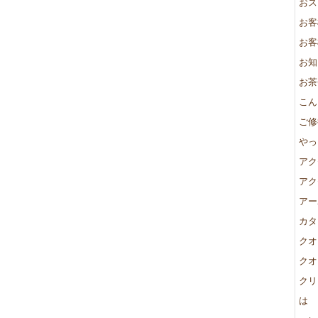
おス
お客
お客
お知
お茶
こん
ご修
やっ
アク
アク
アー
カタ
クオ
クオ
クリ
は