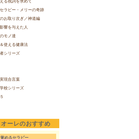
える祝詞を求めて
セラピー・メリーの奇跡
のお取り次ぎ／神道編
影響を与えた人
のモノ達
＆使える健康法
者シリーズ
実現合言葉
学校シリーズ
５
クオーレのおすすめ
目覚めるセラピー