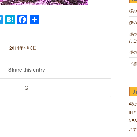
猫の
ne
Twitter
Hatena
Facebook
共
猫の
有
猫の
にご
/
2014年4月6日
猫の
『霊
Share this entry
4次
IH
NE
おす