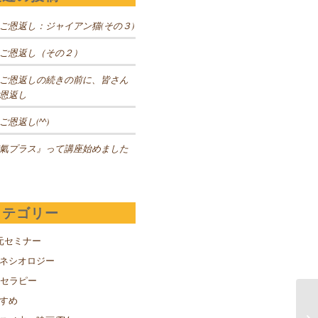
ご恩返し：ジャイアン猫(その３)
ご恩返し（その２）
ご恩返しの続きの前に、皆さん
恩返し
ご恩返し(^^)
氣プラス』って講座始めました
カテゴリー
元セミナー
キネシオロジー
Sセラピー
すめ
比