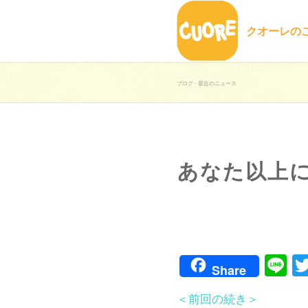
クオーレの
ブログ - 最近のニュース
あなた以上
Li
Share
＜前回の続き＞