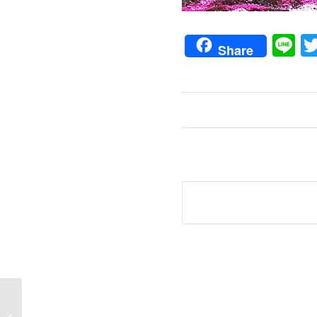
Li
Share
他の人の物差しは返上します