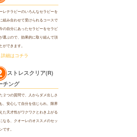
ーレテラピーのいろんなセラピーを
に組み合わせて受けられるコースで
今の自分にあったセラピーをセラピ
が選ぶので、効果的に取り組んで頂
とができます。
＞詳細はコチラ
ストレスクリア(R)
ーチング
た２つの質問で、人からダメ出しさ
も、安心して自分を信じられ、限界
えた天才性がワクワクとわき上がる
になる、クオーレのオススメのセッ
ンです。