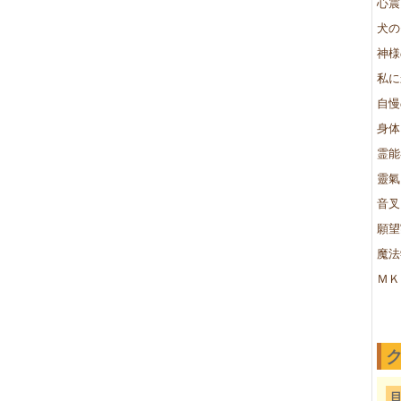
心震
犬の
神様
私に
自慢
身体
霊能
靈氣
音叉
願望
魔法
ＭＫ