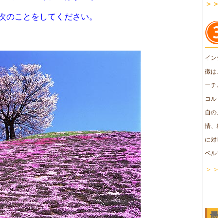
＞
次のことをしてください。
イン
徴は
ーチ
コル
自の
情、
に対
ベル
＞