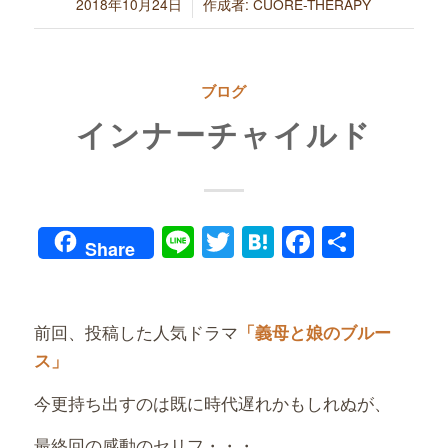
/
2018年10月24日
作成者:
CUORE-THERAPY
ブログ
インナーチャイルド
Line
Twitter
Hatena
Faceboo
共
Share
有
前回、投稿した人気ドラマ
「義母と娘のブルー
ス」
今更持ち出すのは既に時代遅れかもしれぬが、
最終回の感動のセリフ・・・、