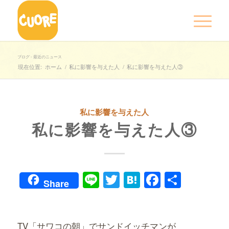
ブログ - 最近のニュース
現在位置:
ホーム
/
私に影響を与えた人
/
私に影響を与えた人③
私に影響を与えた人
私に影響を与えた人③
Line
Twitter
Hatena
Faceboo
共
Share
有
TV「サワコの朝」でサンドイッチマンが