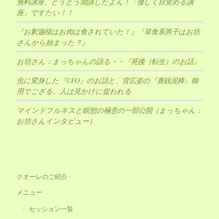
無料講座、とうとう開講したよん！「優しく目覚める講
座」ですたい！！
『お釈迦様はお肉は食されていた！』『草食系男子はお坊
さんから始まった？』
お坊さん：まっちゃんの語る・・『死後（転生）のお話』
虫に変身した『UFO』のお話と、背広姿の『賽銭泥棒』御
用でござる。人は見かけに捉われる
マインドフルネスと瞑想の極意の一部公開（まっちゃん：
お坊さんインタビュー）
クオーレのご紹介
メニュー
セッション一覧