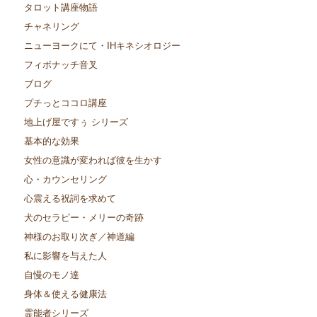
タロット講座物語
チャネリング
ニューヨークにて・IHキネシオロジー
フィボナッチ音叉
ブログ
プチっとココロ講座
地上げ屋ですぅ シリーズ
基本的な効果
女性の意識が変われば彼を生かす
心・カウンセリング
心震える祝詞を求めて
犬のセラピー・メリーの奇跡
神様のお取り次ぎ／神道編
私に影響を与えた人
自慢のモノ達
身体＆使える健康法
霊能者シリーズ