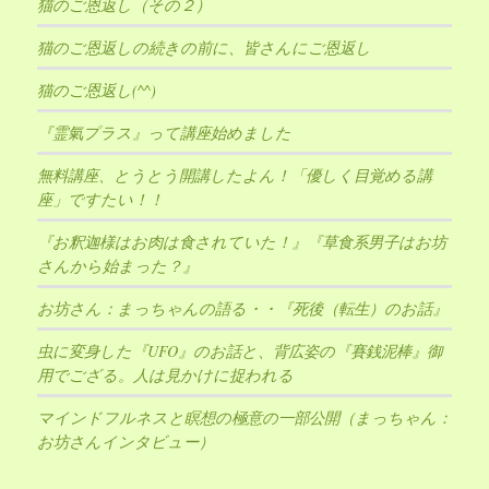
猫のご恩返し（その２）
猫のご恩返しの続きの前に、皆さんにご恩返し
猫のご恩返し(^^)
『霊氣プラス』って講座始めました
無料講座、とうとう開講したよん！「優しく目覚める講
座」ですたい！！
『お釈迦様はお肉は食されていた！』『草食系男子はお坊
さんから始まった？』
お坊さん：まっちゃんの語る・・『死後（転生）のお話』
虫に変身した『UFO』のお話と、背広姿の『賽銭泥棒』御
用でござる。人は見かけに捉われる
マインドフルネスと瞑想の極意の一部公開（まっちゃん：
お坊さんインタビュー）