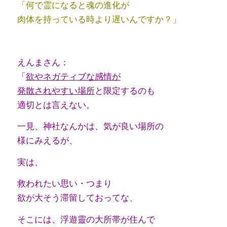
「何で霊になると魂の進化が
肉体を持っている時より遅いんですか？」
えんまさん：
「
欲やネガティブな感情が
発散されやすい場所
と限定するのも
適切とは言えない。
一見、神社なんかは、気が良い場所の
様に
みえるが、
実は、
救われたい思い・つまり
欲が大そう
滞留しておってな、
そこには、浮遊靈の大所帯が住んで