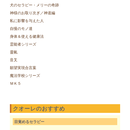
犬のセラピー・メリーの奇跡
神様のお取り次ぎ／神道編
私に影響を与えた人
自慢のモノ達
身体＆使える健康法
霊能者シリーズ
靈氣
音叉
願望実現合言葉
魔法学校シリーズ
ＭＫ５
クオーレのおすすめ
目覚めるセラピー