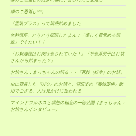
猫のご恩返し(^^)
『霊氣プラス』って講座始めました
無料講座、とうとう開講したよん！「優しく目覚める講
座」ですたい！！
『お釈迦様はお肉は食されていた！』『草食系男子はお坊
さんから始まった？』
お坊さん：まっちゃんの語る・・『死後（転生）のお話』
虫に変身した『UFO』のお話と、背広姿の『賽銭泥棒』御
用でござる。人は見かけに捉われる
マインドフルネスと瞑想の極意の一部公開（まっちゃん：
お坊さんインタビュー）