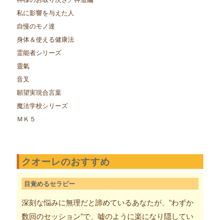
私に影響を与えた人
自慢のモノ達
身体＆使える健康法
霊能者シリーズ
靈氣
音叉
願望実現合言葉
魔法学校シリーズ
ＭＫ５
クオーレのおすすめ
目覚めるセラピー
深刻な悩みに無理だと諦めているあなたが、”わずか
数回のセッション”で、嘘のように楽になり隠してい