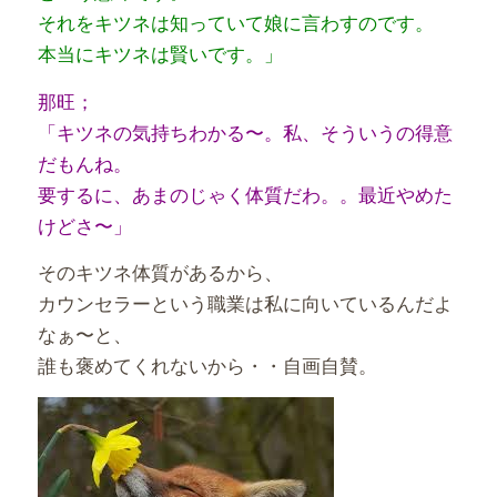
それをキツネは知っていて娘に言わすのです。
本当にキツネは賢いです。」
那旺；
「キツネの気持ちわかる〜。私、そういうの得意
だもんね。
要するに、あまのじゃく体質だわ。。最近やめた
けどさ〜」
そのキツネ体質があるから、
カウンセラーという職業は私に向いているんだよ
なぁ〜と、
誰も褒めてくれないから・・自画自賛。