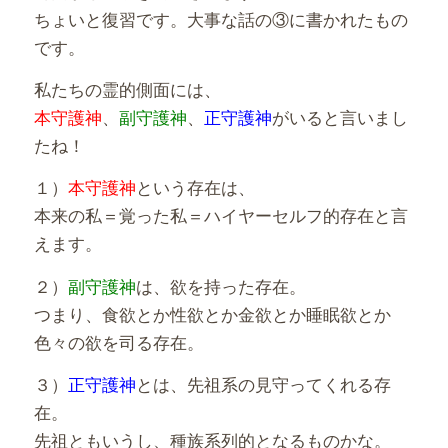
ちょいと復習です。大事な話の③に書かれたもの
です。
私たちの霊的側面には、
本守護神
、
副守護神
、
正守護神
がいると言いまし
たね！
１）
本守護神
という存在は、
本来の私＝覚った私＝ハイヤーセルフ的存在と言
えます。
２）
副守護神
は、欲を持った存在。
つまり、食欲とか性欲とか金欲とか睡眠欲とか
色々の欲を司る存在。
３）
正守護神
とは、先祖系の見守ってくれる存
在。
先祖ともいうし、種族系列的となるものかな。