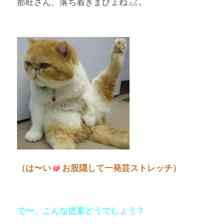
那旺さん、落ち着きまひょね
。
（は〜い
お股隠して一発芸ストレッチ）
で〜、こんな提案どうでしょう？