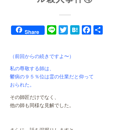
Line
Twitter
Hatena
Faceboo
共
Share
有
（前回からの続きですよ〜）
私の尊敬する師は、
鬱病の９５％位は霊の仕業だと仰って
おられた。
その師匠だけでなく、
他の師も同様な見解でした。
さらに、話を深掘りしますと、