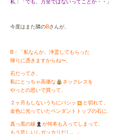
私：「でも、万全ではないってことか・・」
今度はまた隣の
B
さんが、
B：「私なんか、浄霊してもらった
帰りに憑きますからね〜。
石だってさ、
私にとっちゃ高価な
ネックレスを
やっとの思いで買って、
２ヶ月もしないうちにバシッ
と切れて、
金色に光っていたペンダントトップの石に、
真っ黒の線
が何本も入ってしまって、
もう悲しいしガッカリだし。」