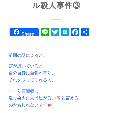
ル殺人事件③
Line
Twitter
Hatena
Faceboo
共
Share
有
前回の話によると、
靈が憑いていると、
自分自身に自覚が有り、
それを取ってくれる人、
つまり霊能者に
巡り会えた人は運が良い
と言える
のかもしれないです