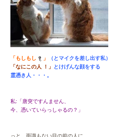
「もしもし
」
（とマイクを差し出す私）
「なにこの人 ！」
とけげんな顔をする
霊憑き人・・・。
私:「唐突ですんません、
今、憑いていらっしゃるの？」
っと、面識もない目の前の人に