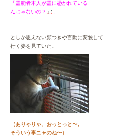
「霊能者本人が霊に憑かれている
んじゃないの？
」
としか思えない顔つきや言動に変貌して
行く姿を見ていた。
（ありゃりゃ、おっとっと〜。
そういう事ニャのね〜）