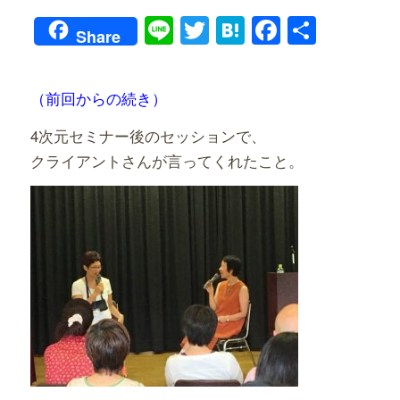
Line
Twitter
Hatena
Faceboo
共
Share
有
（前回からの続き）
4次元セミナー後のセッションで、
クライアントさんが言ってくれたこと。