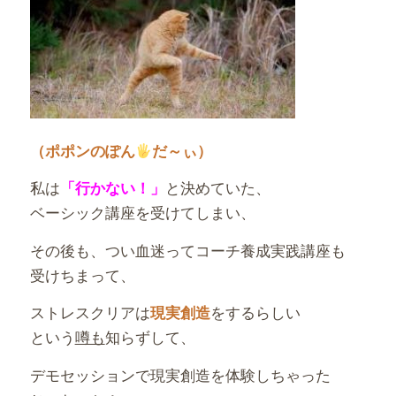
（ポポンのぽん
だ～ぃ）
私は
と決めていた、
「行かない！」
ベーシック講座を受けてしまい、
その後も、つい血迷ってコーチ養成実践講座も
受けちまって、
ストレスクリアは
をするらしい
現実創造
という
噂も
知らずして、
デモセッションで現実創造を体験しちゃった