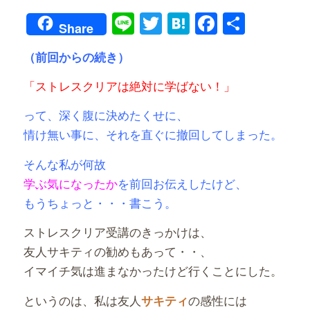
Line
Twitter
Hatena
Faceboo
共
Share
有
（前回からの続き）
「ストレスクリアは絶対に学ばない！」
って、深く腹に決めたくせに、
情け無い事に、それを直ぐに撤回してしまった。
そんな私が
何故
学ぶ気になったか
を前回お伝えしたけど、
もうちょっと・・・書こう。
ストレスクリア受講のきっかけは、
友人サキティの勧めもあって・・、
イマイチ気は進まなかったけど行くことにした。
というのは、私は友人
の感性には
サキティ