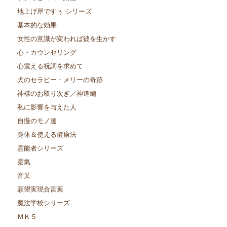
地上げ屋ですぅ シリーズ
基本的な効果
女性の意識が変われば彼を生かす
心・カウンセリング
心震える祝詞を求めて
犬のセラピー・メリーの奇跡
神様のお取り次ぎ／神道編
私に影響を与えた人
自慢のモノ達
身体＆使える健康法
霊能者シリーズ
靈氣
音叉
願望実現合言葉
魔法学校シリーズ
ＭＫ５