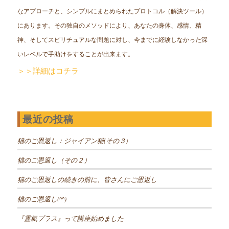
なアプローチと、シンプルにまとめられたプロトコル（解決ツール）
にあります。その独自のメソッドにより、あなたの身体、感情、精
神、そしてスピリチュアルな問題に対し、今までに経験しなかった深
いレベルで手助けをすることが出来ます。
＞＞詳細はコチラ
最近の投稿
猫のご恩返し：ジャイアン猫(その３)
猫のご恩返し（その２）
猫のご恩返しの続きの前に、皆さんにご恩返し
猫のご恩返し(^^)
『霊氣プラス』って講座始めました