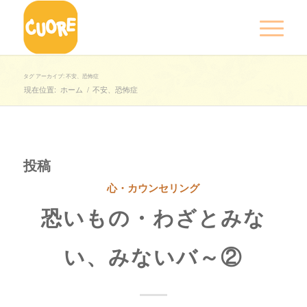
タグ アーカイブ: 不安、恐怖症
現在位置:
ホーム
/
不安、恐怖症
投稿
心・カウンセリング
恐いもの・わざとみな
い、みないバ～②