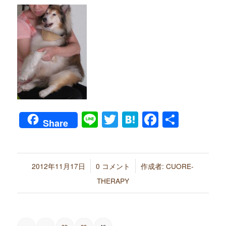
Line
Twitter
Hatena
Faceboo
共
Share
有
/
/
2012年11月17日
0 コメント
作成者:
CUORE-
THERAPY