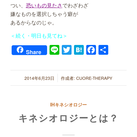
つい、
恐いもの見たさ
でわざわざ
嫌なものを選択しちゃう癖が
あるからなのじゃ。
＜続く・明日も見てね＞
Line
Twitter
Hatena
Faceboo
共
Share
有
/
2014年6月23日
作成者:
CUORE-THERAPY
IHキネシオロジー
キネシオロジーとは？