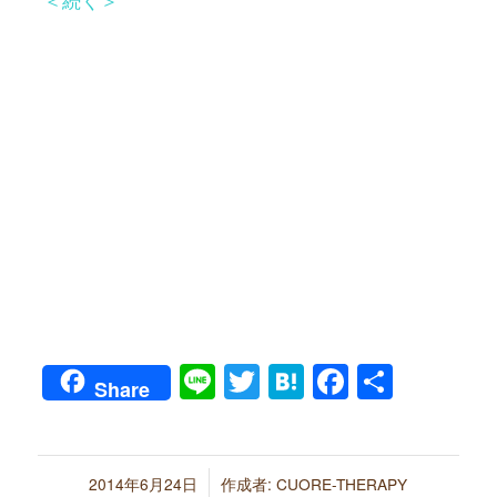
Line
Twitter
Hatena
Faceboo
共
Share
有
/
2014年6月24日
作成者:
CUORE-THERAPY