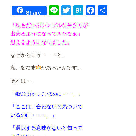
Line
Twitter
Hatena
Faceboo
共
Share
有
「私もだいぶシンプルな生き方が
出来るようになってきたなぁ」
思えるようになりました。
なぜかと言う・・・と、
私、変な癖
があったんです。
それは～、
「嫌だと分かっているのに・・・、」
「ここは、合わないと気づいて
いるのに・・・、」
「選択する意味がないと知って
いるのに・・・、」