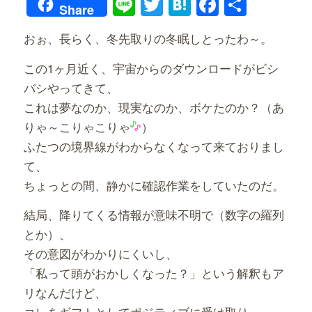
Line
Twitter
Hatena
Faceboo
共
Share
有
おぉ、長らく、冬先取りの冬眠しとったわ～。
この1ヶ月近く、宇宙からのダウンロードがビシ
バシやってきて、
これは夢なのか、現実なのか、ボケたのか？（あ
りゃ～こりゃこりゃ
）
ふたつの境界線がわからなくなって来ておりまし
て、
ちょっとの間、静かに確認作業をしていたのだ。
結局、降りてくる情報が意味不明で（数字の羅列
とか）、
その意図がわかりにくいし、
「私って頭がおかしくなった？」という解釈もア
リなんだけど、
コレをギフトとしてポジティブに受け取り、