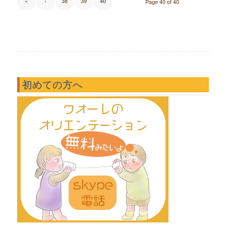
«
‹
38
39
40
Page 40 of 40
初めての方へ