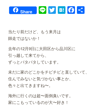
Line
Twitter
Hatena
Faceboo
共
Share
有
当たり前だけど、もう来月は
師走ではないか！
去年の12月9日に大田区から品川区に
引っ越して来てから、
ずっとバタバタしています。
未だに家のどこかをチビチビと直していて、
住んでみないと気づかない事とか、
色々と出てきますね〜。
海外に行くのは超〜面倒臭いです。
家にこもっているのが大〜好き！