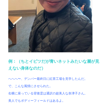
例：（ちとイビツだが青いネットみたいな層が見
えない身体なのだ）
へへへ〜、デンバー最終日に紅茶工場を見学したんだ。
で、こんな風情にさせられた。
右横に座っている背後霊は通訳の超美人な奈津子さん。
美人でもボディーフィールドはあるよ。