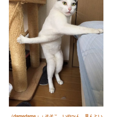
（damedame・・
そそこ、いや〜ん、見んとい