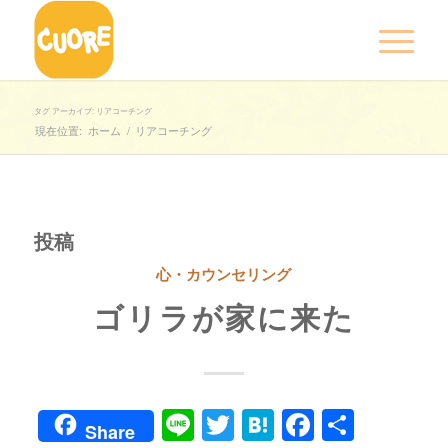
タグ アーカイブ: リアコーチング
現在位置:
ホーム
/
リアコーチング
投稿
心・カウンセリング
ゴリラが家に来た
Line
Twitter
Hatena
Faceboo
共
Share