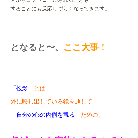
すること
にも反応しづらくなってきます。
となると〜、
ここ大事！
「投影」
と
は、
外に映し出している
鏡を
通して
「自分の心の内側を観る」
ための、