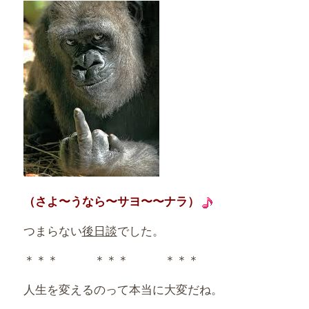
（さよ〜うなら〜サヨ〜〜ナラ）
つまらない
後日談
でした。
＊＊＊ ＊＊＊ ＊＊＊
人生を変えるのって本当に大変だね。