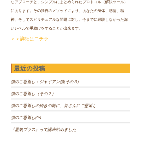
なアプローチと、シンプルにまとめられたプロトコル（解決ツール）
にあります。その独自のメソッドにより、あなたの身体、感情、精
神、そしてスピリチュアルな問題に対し、今までに経験しなかった深
いレベルで手助けをすることが出来ます。
＞＞詳細はコチラ
最近の投稿
猫のご恩返し：ジャイアン猫(その３)
猫のご恩返し（その２）
猫のご恩返しの続きの前に、皆さんにご恩返し
猫のご恩返し(^^)
『霊氣プラス』って講座始めました