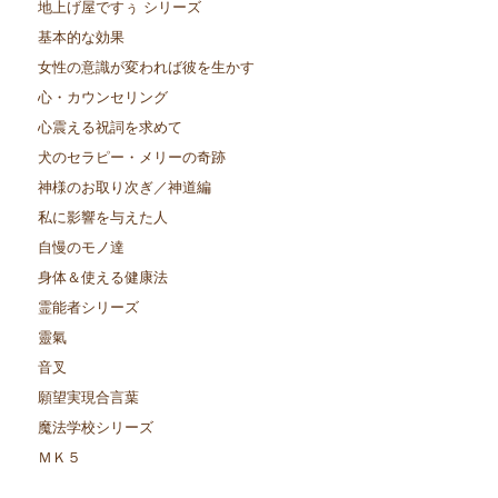
地上げ屋ですぅ シリーズ
基本的な効果
女性の意識が変われば彼を生かす
心・カウンセリング
心震える祝詞を求めて
犬のセラピー・メリーの奇跡
神様のお取り次ぎ／神道編
私に影響を与えた人
自慢のモノ達
身体＆使える健康法
霊能者シリーズ
靈氣
音叉
願望実現合言葉
魔法学校シリーズ
ＭＫ５