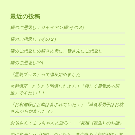
最近の投稿
猫のご恩返し：ジャイアン猫(その３)
猫のご恩返し（その２）
猫のご恩返しの続きの前に、皆さんにご恩返し
猫のご恩返し(^^)
『霊氣プラス』って講座始めました
無料講座、とうとう開講したよん！「優しく目覚める講
座」ですたい！！
『お釈迦様はお肉は食されていた！』『草食系男子はお坊
さんから始まった？』
お坊さん：まっちゃんの語る・・『死後（転生）のお話』
虫に変身した『UFO』のお話と、背広姿の『賽銭泥棒』御