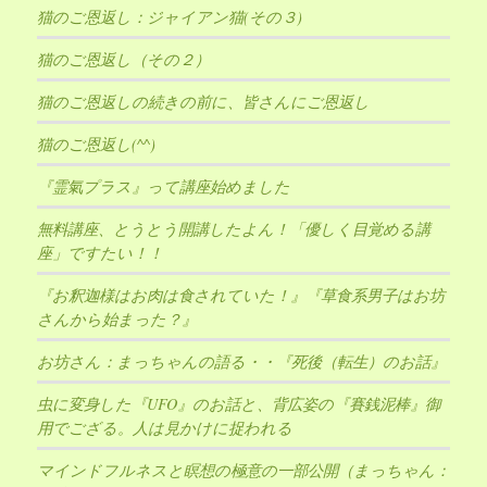
猫のご恩返し：ジャイアン猫(その３)
猫のご恩返し（その２）
猫のご恩返しの続きの前に、皆さんにご恩返し
猫のご恩返し(^^)
『霊氣プラス』って講座始めました
無料講座、とうとう開講したよん！「優しく目覚める講
座」ですたい！！
『お釈迦様はお肉は食されていた！』『草食系男子はお坊
さんから始まった？』
お坊さん：まっちゃんの語る・・『死後（転生）のお話』
虫に変身した『UFO』のお話と、背広姿の『賽銭泥棒』御
用でござる。人は見かけに捉われる
マインドフルネスと瞑想の極意の一部公開（まっちゃん：