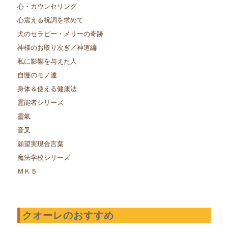
心・カウンセリング
心震える祝詞を求めて
犬のセラピー・メリーの奇跡
神様のお取り次ぎ／神道編
私に影響を与えた人
自慢のモノ達
身体＆使える健康法
霊能者シリーズ
靈氣
音叉
願望実現合言葉
魔法学校シリーズ
ＭＫ５
クオーレのおすすめ