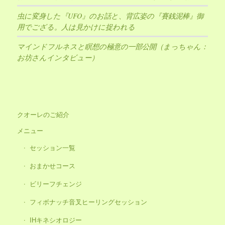
虫に変身した『UFO』のお話と、背広姿の『賽銭泥棒』御
用でござる。人は見かけに捉われる
マインドフルネスと瞑想の極意の一部公開（まっちゃん：
お坊さんインタビュー）
クオーレのご紹介
メニュー
セッション一覧
おまかせコース
ビリーフチェンジ
フィボナッチ音叉ヒーリングセッション
IHキネシオロジー