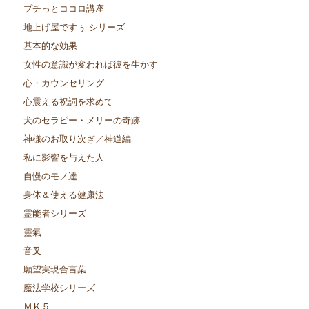
プチっとココロ講座
地上げ屋ですぅ シリーズ
基本的な効果
女性の意識が変われば彼を生かす
心・カウンセリング
心震える祝詞を求めて
犬のセラピー・メリーの奇跡
神様のお取り次ぎ／神道編
私に影響を与えた人
自慢のモノ達
身体＆使える健康法
霊能者シリーズ
靈氣
音叉
願望実現合言葉
魔法学校シリーズ
ＭＫ５