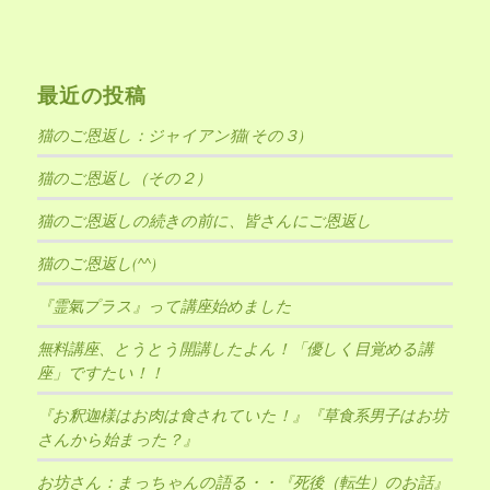
最近の投稿
猫のご恩返し：ジャイアン猫(その３)
猫のご恩返し（その２）
猫のご恩返しの続きの前に、皆さんにご恩返し
猫のご恩返し(^^)
『霊氣プラス』って講座始めました
無料講座、とうとう開講したよん！「優しく目覚める講
座」ですたい！！
『お釈迦様はお肉は食されていた！』『草食系男子はお坊
さんから始まった？』
お坊さん：まっちゃんの語る・・『死後（転生）のお話』