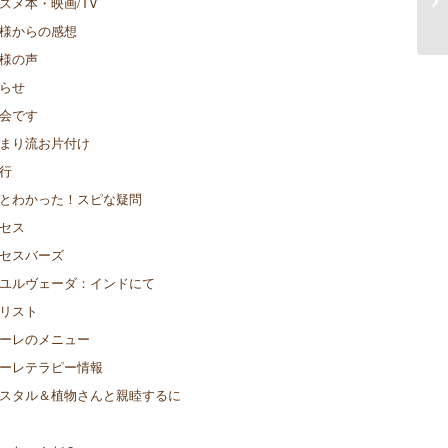
スメ本・映画/TV
ブ
様からの感想
様の声
らせ
会です
まり流お片付け
行
とわかった！スピな疑問
セス
セスバーズ
ユルヴェーダ：インドにて
リスト
ーレのメニュー
ーレテラピー情報
スタル＆植物さんと親睦するに