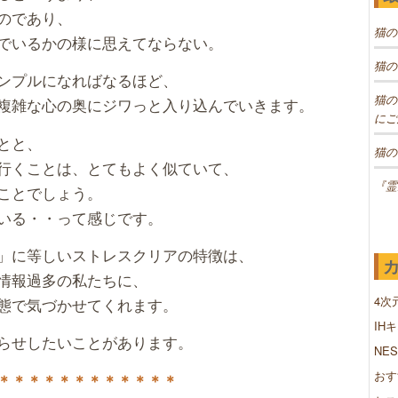
のであり、
猫の
でいるかの様に思えてならない。
猫の
ンプルになればなるほど、
猫の
複雑な心の奥にジワっと入り込んでいきます。
にご
とと、
猫の
行くことは、とてもよく似ていて、
『霊
ことでしょう。
いる・・って感じです。
」に等しいストレスクリアの特徴は、
情報過多の私たちに、
4次
態で気づかせてくれます。
IH
らせしたいことがあります。
NE
おす
＊＊＊＊＊＊＊＊＊＊＊＊