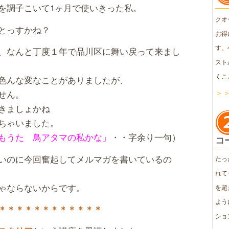
を調子こいて1ヶ月で使いきった私。
クオ
とっすかね？
お得
す。
、なんと丁度１年で品川区に舞い戻って来まし
スト
くこ
色んな変なことがありましたが、
＞
せん。
きましょかね
ちゃいました。
もうた 鳥アタマの私かな」
・・字余り一句）
コ
いのに今回奮起してメルマガを書いているの
たっ
れて
ゃならないからです。
を超
よう
＊＊＊＊＊＊＊＊＊＊＊＊
ショ