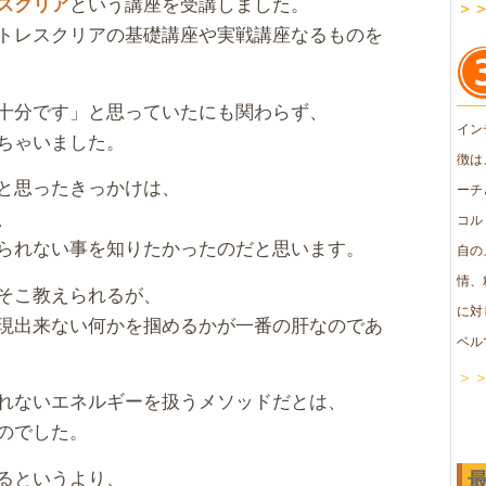
という講座を受講しました。
スクリア
＞
トレスクリアの基礎講座や実戦講座なるものを
十分です」と思っていたにも関わらず、
イン
ちゃいました。
徴は
と思ったきっかけは、
ーチ
、
コル
られない事を知りたかったのだと思います。
自の
情、
そこ教えられるが、
に対
現出来ない何かを掴めるかが一番の肝なのであ
ベル
＞
れないエネルギーを扱うメソッドだとは、
のでした。
るというより、