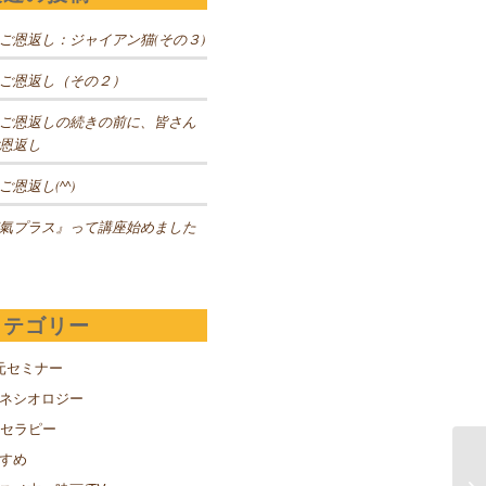
ご恩返し：ジャイアン猫(その３)
ご恩返し（その２）
ご恩返しの続きの前に、皆さん
恩返し
ご恩返し(^^)
氣プラス』って講座始めました
カテゴリー
元セミナー
キネシオロジー
Sセラピー
すめ
『