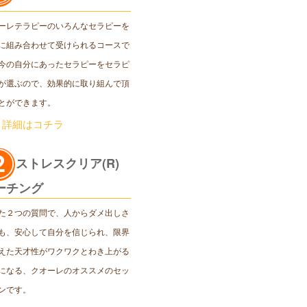
ーレテラピーのいろんなセラピーを
に組み合わせて受けられるコースで
今の自分にあったセラピーをセラピ
が選ぶので、効果的に取り組んで頂
とができます。
＞詳細はコチラ
ストレスクリア(R)
ーチング
た２つの質問で、人からダメ出しさ
も、安心して自分を信じられ、限界
えた天才性がワクワクとわき上がる
になる、クオーレのオススメのセッ
ンです。