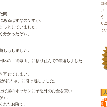
自
い
た間、
う
にあるはずなのですが、
リ
じっとしていました。
て
く分かったぞぃ。
引越しもしました。
田区の「御嶽山」に移り住んで7年経ちました
き寄せてしまい、
雪が谷大塚」に引っ越しました。
上げ屋のオッサンに予想外のお金を貰い、
が）、
くれたお陰で、