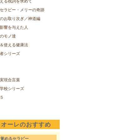
える祝詞を求めて
セラピー・メリーの奇跡
のお取り次ぎ／神道編
影響を与えた人
のモノ達
＆使える健康法
者シリーズ
実現合言葉
学校シリーズ
５
クオーレのおすすめ
目覚めるセラピー