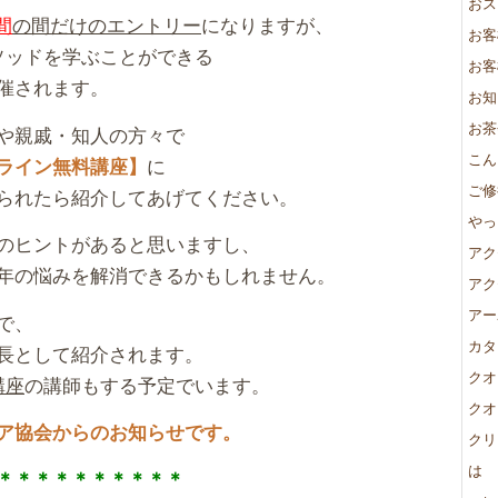
おス
間
の間だけのエントリー
になりますが、
お客
ソッドを学ぶことができる
お客
催されます。
お知
お茶
や親戚・知人の方々で
こん
に
ライン無料講座】
ご修
られたら紹介してあげてください。
やっ
のヒントがあると思いますし、
アク
年の悩みを解消できるかもしれません。
アク
アー
で、
カタ
長として紹介されます。
クオ
講座
の講師もする予定でいます。
クオ
ア協会からのお知らせです。
クリ
は
＊＊＊＊＊＊＊＊＊＊