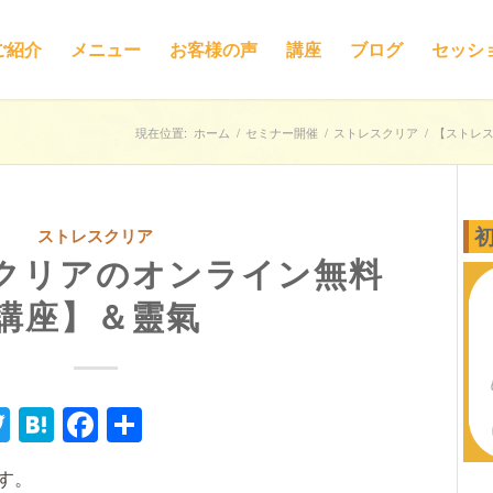
ご紹介
メニュー
お客様の声
講座
ブログ
セッシ
現在位置:
ホーム
/
セミナー開催
/
ストレスクリア
/
【ストレ
ストレスクリア
クリアのオンライン無料
講座】＆靈氣
ne
Twitter
Hatena
Facebook
共
有
す。