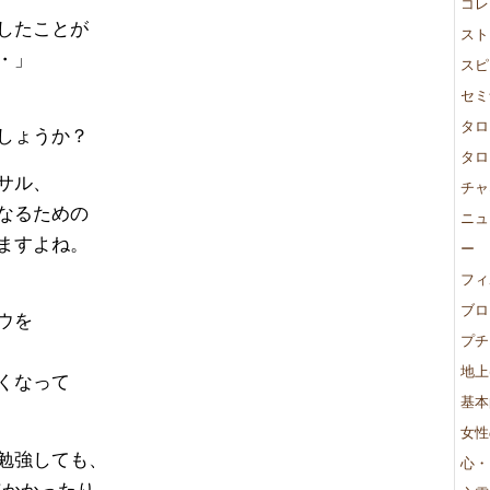
コレ
したことが
スト
・」
スピ
セミ
タロ
しょうか？
タロ
サル、
チャ
なるための
ニュ
ますよね。
ー
フィ
ブロ
ウを
プチ
地上
くなって
基本
女性
勉強しても、
心・
年かかったり、