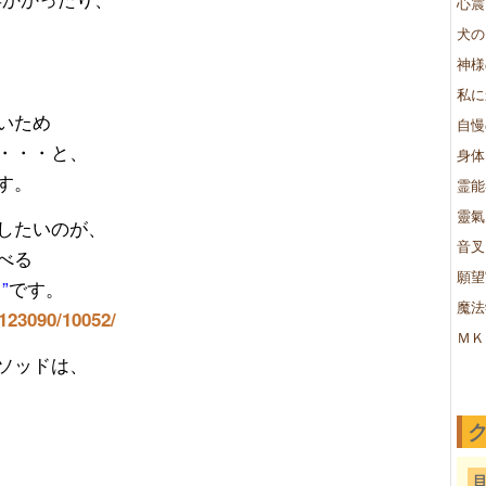
心震
犬の
神様
私に
いため
自慢
・・・と、
身体
す。
霊能
靈氣
したいのが、
音叉
べる
願望
”
です。
魔法
/123090/10052/
ＭＫ
ソッドは、