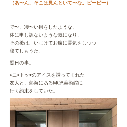
（あ〜ん、そこは見んといて〜な。ピーピー）
で〜、凄〜い損をしたような、
体に申し訳ないような気になり、
その後は、いじけてお腹に霊気をしつつ
寝てしもうた。
翌日の事。
◉ニ◉トッ◉のアイスを誘ってくれた
友人と、熱海にあるMOA美術館に
行く約束をしていた。