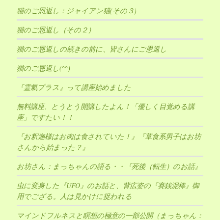
猫のご恩返し：ジャイアン猫(その３)
猫のご恩返し（その２）
猫のご恩返しの続きの前に、皆さんにご恩返し
猫のご恩返し(^^)
『霊氣プラス』って講座始めました
無料講座、とうとう開講したよん！「優しく目覚める講
座」ですたい！！
『お釈迦様はお肉は食されていた！』『草食系男子はお坊
さんから始まった？』
お坊さん：まっちゃんの語る・・『死後（転生）のお話』
虫に変身した『UFO』のお話と、背広姿の『賽銭泥棒』御
用でござる。人は見かけに捉われる
マインドフルネスと瞑想の極意の一部公開（まっちゃん：