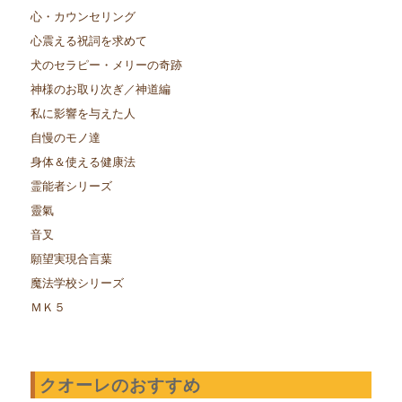
心・カウンセリング
心震える祝詞を求めて
犬のセラピー・メリーの奇跡
神様のお取り次ぎ／神道編
私に影響を与えた人
自慢のモノ達
身体＆使える健康法
霊能者シリーズ
靈氣
音叉
願望実現合言葉
魔法学校シリーズ
ＭＫ５
クオーレのおすすめ