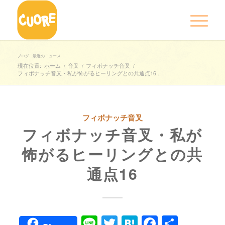
ブログ - 最近のニュース
現在位置:
ホーム
/
音叉
/
フィボナッチ音叉
/
フィボナッチ音叉・私が怖がるヒーリングとの共通点16...
フィボナッチ音叉
フィボナッチ音叉・私が
怖がるヒーリングとの共
通点16
Line
Twitter
Hatena
Faceboo
共