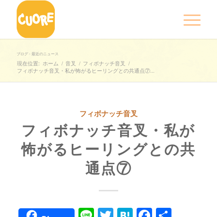
ブログ - 最近のニュース
現在位置:
ホーム
/
音叉
/
フィボナッチ音叉
/
フィボナッチ音叉・私が怖がるヒーリングとの共通点⑦...
フィボナッチ音叉
フィボナッチ音叉・私が
怖がるヒーリングとの共
通点⑦
Line
Twitter
Hatena
Faceboo
共