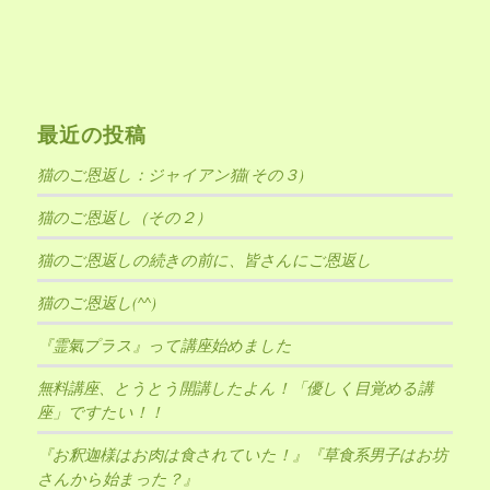
最近の投稿
猫のご恩返し：ジャイアン猫(その３)
猫のご恩返し（その２）
猫のご恩返しの続きの前に、皆さんにご恩返し
猫のご恩返し(^^)
『霊氣プラス』って講座始めました
無料講座、とうとう開講したよん！「優しく目覚める講
座」ですたい！！
『お釈迦様はお肉は食されていた！』『草食系男子はお坊
さんから始まった？』