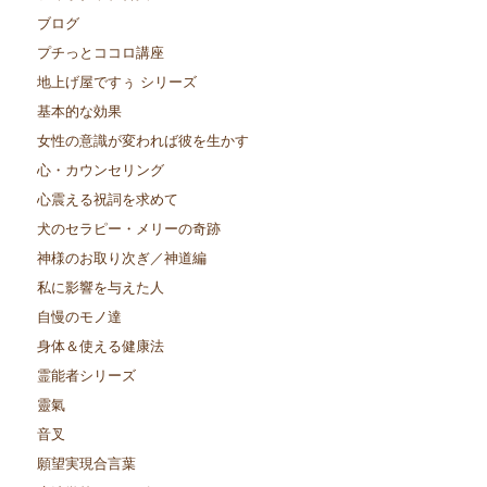
ブログ
プチっとココロ講座
地上げ屋ですぅ シリーズ
基本的な効果
女性の意識が変われば彼を生かす
心・カウンセリング
心震える祝詞を求めて
犬のセラピー・メリーの奇跡
神様のお取り次ぎ／神道編
私に影響を与えた人
自慢のモノ達
身体＆使える健康法
霊能者シリーズ
靈氣
音叉
願望実現合言葉