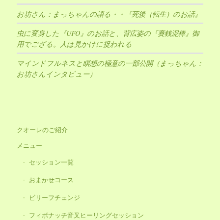
お坊さん：まっちゃんの語る・・『死後（転生）のお話』
虫に変身した『UFO』のお話と、背広姿の『賽銭泥棒』御
用でござる。人は見かけに捉われる
マインドフルネスと瞑想の極意の一部公開（まっちゃん：
お坊さんインタビュー）
クオーレのご紹介
メニュー
セッション一覧
おまかせコース
ビリーフチェンジ
フィボナッチ音叉ヒーリングセッション