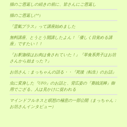
猫のご恩返しの続きの前に、皆さんにご恩返し
猫のご恩返し(^^)
『霊氣プラス』って講座始めました
無料講座、とうとう開講したよん！「優しく目覚める講
座」ですたい！！
『お釈迦様はお肉は食されていた！』『草食系男子はお坊
さんから始まった？』
お坊さん：まっちゃんの語る・・『死後（転生）のお話』
虫に変身した『UFO』のお話と、背広姿の『賽銭泥棒』御
用でござる。人は見かけに捉われる
マインドフルネスと瞑想の極意の一部公開（まっちゃん：
お坊さんインタビュー）