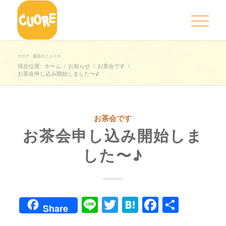
ブログ - 最近のニュース
現在位置:
ホーム
/
お知らせ
/
お茶会です
/
お茶会申し込み開始しました〜♪
お茶会です
お茶会申し込み開始しま
した〜♪
Line
Twitter
Hatena
Faceboo
共
Share
有