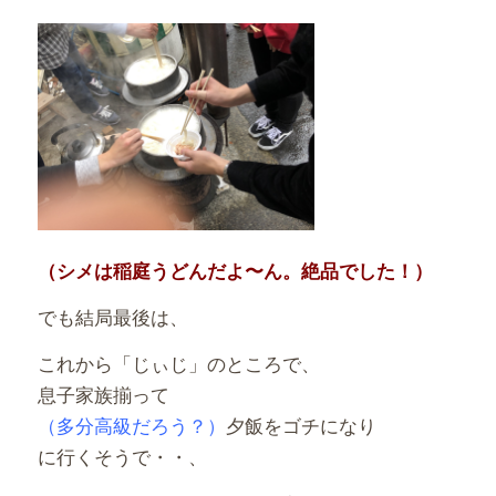
（シメは稲庭うどんだよ〜ん。絶品でした！）
でも結局最後は、
これから「じぃじ」のところで、
息子家族揃って
（多分高級だろう？）
夕飯をゴチになり
に行くそうで・・、