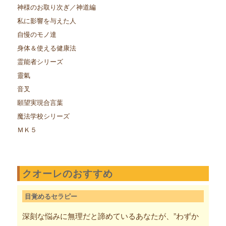
神様のお取り次ぎ／神道編
私に影響を与えた人
自慢のモノ達
身体＆使える健康法
霊能者シリーズ
靈氣
音叉
願望実現合言葉
魔法学校シリーズ
ＭＫ５
クオーレのおすすめ
目覚めるセラピー
深刻な悩みに無理だと諦めているあなたが、”わずか