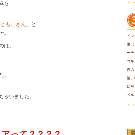
縁を
＞
「
ともこさん
」と
〜。
イン
のは、
徴は
ーチ
コル
自の
た。
情、
に対
、
ベル
ちゃいました。
＞
エア
って？？？？