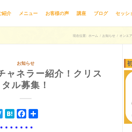
ご紹介
メニュー
お客様の声
講座
ブログ
セッシ
現在位置:
ホーム
/
お知らせ
/
オンエ
お知らせ
チャネラー紹介！クリス
タル募集！
ne
Twitter
Hatena
Facebook
共
有
＊＊＊＊＊＊＊