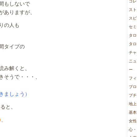
コレ
間もしないで
スト
がありますが、
スピ
りの人も
セミ
タロ
タロ
間タイプの
チャ
ニュ
読み解くと、
ー
きそうで・・・、
フィ
ブロ
きましょう）
プチ
地上
すると、
基本
り、
女性
心・