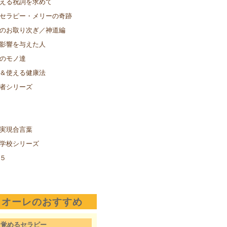
える祝詞を求めて
セラピー・メリーの奇跡
のお取り次ぎ／神道編
影響を与えた人
のモノ達
＆使える健康法
者シリーズ
実現合言葉
学校シリーズ
５
クオーレのおすすめ
目覚めるセラピー