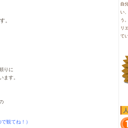
自
い
す。
う
リ
て
頼りに
います。
の
ので観てね！）