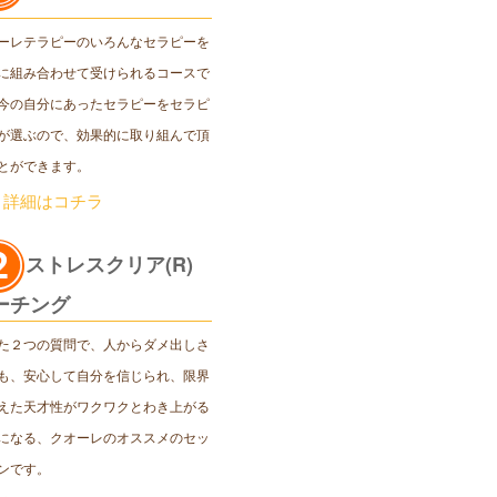
ーレテラピーのいろんなセラピーを
に組み合わせて受けられるコースで
今の自分にあったセラピーをセラピ
が選ぶので、効果的に取り組んで頂
とができます。
＞詳細はコチラ
ストレスクリア(R)
ーチング
た２つの質問で、人からダメ出しさ
も、安心して自分を信じられ、限界
えた天才性がワクワクとわき上がる
になる、クオーレのオススメのセッ
ンです。