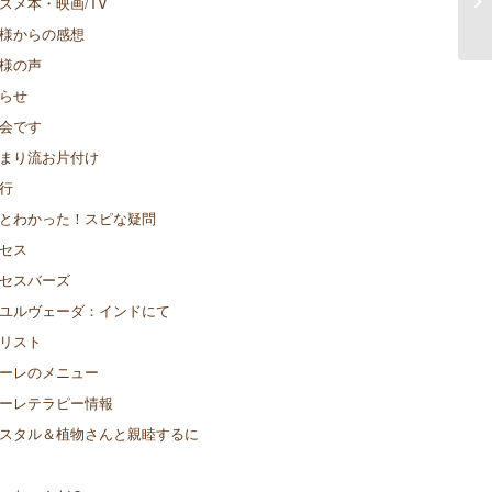
スメ本・映画/TV
ン
様からの感想
様の声
らせ
会です
まり流お片付け
行
とわかった！スピな疑問
セス
セスバーズ
ユルヴェーダ：インドにて
リスト
ーレのメニュー
ーレテラピー情報
スタル＆植物さんと親睦するに