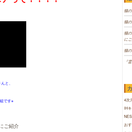
猫の
猫の
猫の
にご
猫の
『霊
さんと、
4次
番組です※
IH
NE
おす
にご紹介