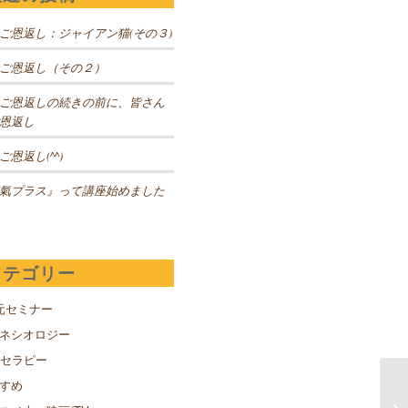
ご恩返し：ジャイアン猫(その３)
ご恩返し（その２）
ご恩返しの続きの前に、皆さん
恩返し
ご恩返し(^^)
氣プラス』って講座始めました
カテゴリー
元セミナー
キネシオロジー
Sセラピー
すめ
購