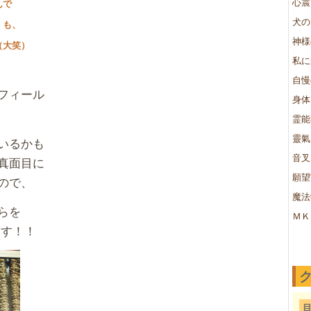
心震
んで
犬の
・も、
神様
（大笑）
私に
自慢
フィール
身体
霊能
靈氣
いるかも
音叉
真面目に
願望
ので、
魔法
らを
ＭＫ
ます！！