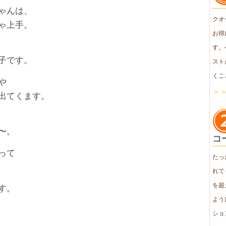
ゃんは、
クオ
ゃ上手。
お得
す。
子です。
スト
くこ
や
＞
出てくます。
〜。
コ
って
たっ
れて
を超
す。
よう
ショ