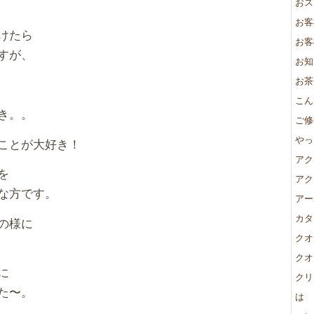
おス
お客
けたら
お客
すが、
お知
お茶
こん
き。。
ご修
やっ
ことが大好き！
アク
を
アク
な方です。
アー
カタ
の様に
クオ
クオ
に
クリ
た〜。
は