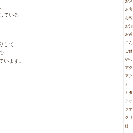
おス
、
お客
している
お客
お知
お茶
こん
りして
ご修
で、
やっ
ています。
アク
アク
アー
カタ
クオ
クオ
クリ
は