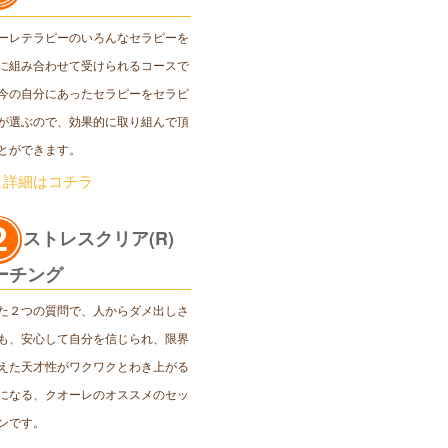
ーレテラピーのいろんなセラピーを
に組み合わせて受けられるコースで
今の自分にあったセラピーをセラピ
が選ぶので、効果的に取り組んで頂
とができます。
＞詳細はコチラ
ストレスクリア(R)
ーチング
た２つの質問で、人からダメ出しさ
も、安心して自分を信じられ、限界
えた天才性がワクワクとわき上がる
になる、クオーレのオススメのセッ
ンです。