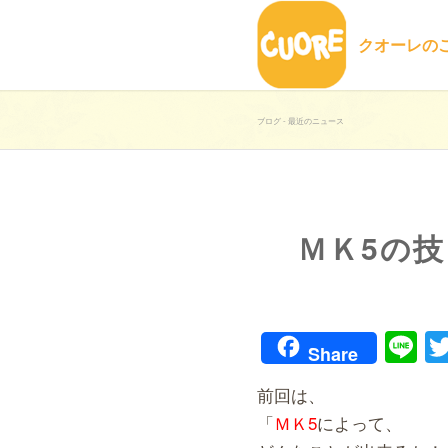
クオーレの
ブログ - 最近のニュース
ＭＫ5の
Li
Share
前回は、
「
ＭＫ5
によって、