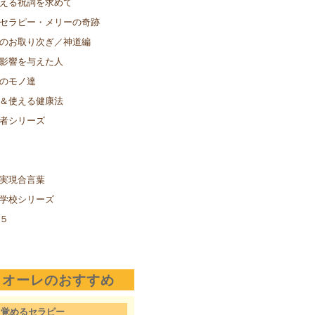
える祝詞を求めて
セラピー・メリーの奇跡
のお取り次ぎ／神道編
影響を与えた人
のモノ達
＆使える健康法
者シリーズ
実現合言葉
学校シリーズ
５
クオーレのおすすめ
目覚めるセラピー