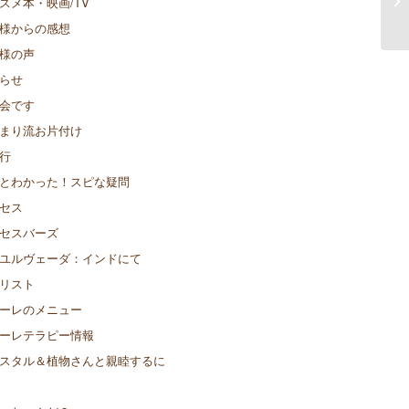
スメ本・映画/TV
様からの感想
様の声
らせ
会です
まり流お片付け
行
とわかった！スピな疑問
セス
セスバーズ
ユルヴェーダ：インドにて
リスト
ーレのメニュー
ーレテラピー情報
スタル＆植物さんと親睦するに