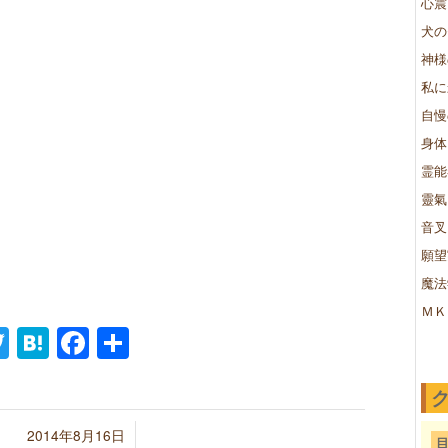
心震
犬の
神様
私に
自慢
身体
霊能
靈氣
音叉
願望
魔法
ＭＫ
ne
Twitter
Hatena
Facebook
共
有
/
2014年8月16日