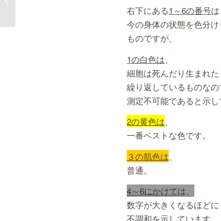
右下にある
1～6の番号
は
今の身体の状態を色分け
ものですが、
1の白色は
、
細胞は死んだり生まれた
繰り返しているものなの
測定不可能であると示し
2の黄色は
、
一番ベストな色です。
３の肌色は
、
普通。
4～6にかけて
は、
数字が大きくなるほどに
不調和を示しています。