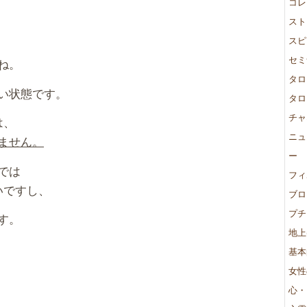
コレ
スト
スピ
セミ
ね。
タロ
い状態です。
タロ
チャ
は、
ニュ
ません。
ー
では
フィ
いですし、
ブロ
プチ
す。
地上
基本
女性
心・