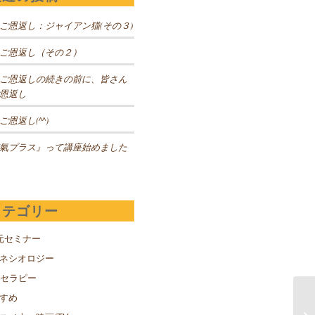
ご恩返し：ジャイアン猫(その３)
ご恩返し（その２）
ご恩返しの続きの前に、皆さん
恩返し
ご恩返し(^^)
氣プラス』って講座始めました
カテゴリー
元セミナー
キネシオロジー
Sセラピー
すめ
Ｍ