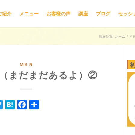
ご紹介
メニュー
お客様の声
講座
ブログ
セッシ
現在位置:
ホーム
/
Ｍ
ＭＫ５
技（まだまだあるよ）②
ne
Twitter
Hatena
Facebook
共
有