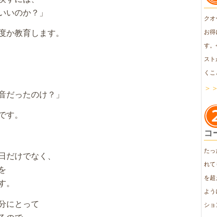
いいのか？」
クオ
度か教育します。
お得
す。
スト
くこ
＞
音だったのけ？」
です。
コ
たっ
日だけでなく、
れて
を
を超
す。
よう
分にとって
ショ
るので、