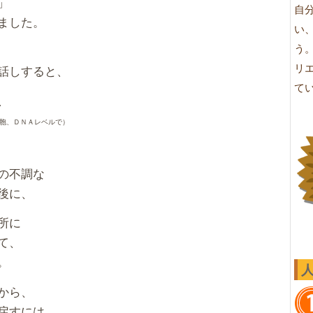
」
自
ました。
い
う
リ
話しすると、
て
、
胞、ＤＮＡレベルで）
の不調な
後に、
所に
て、
。
から、
戻すには、