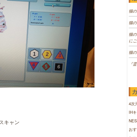
猫の
猫の
猫の
にご
猫の
『霊
4次
IH
NE
スキャン
おす