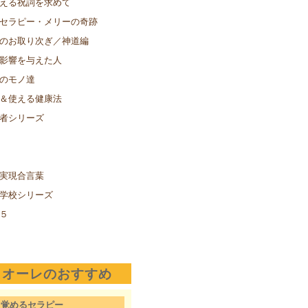
える祝詞を求めて
セラピー・メリーの奇跡
のお取り次ぎ／神道編
影響を与えた人
のモノ達
＆使える健康法
者シリーズ
実現合言葉
学校シリーズ
５
クオーレのおすすめ
目覚めるセラピー