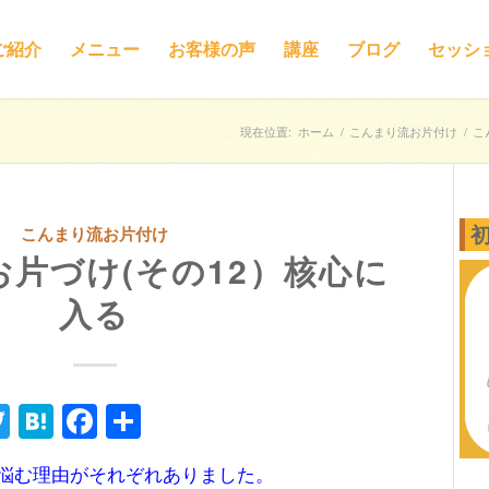
ご紹介
メニュー
お客様の声
講座
ブログ
セッシ
現在位置:
ホーム
/
こんまり流お片付け
/
こ
こんまり流お片付け
片づけ(その12）核心に
入る
ne
Twitter
Hatena
Facebook
共
有
悩む理由がそれぞれありました。