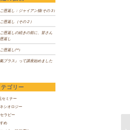
ご恩返し：ジャイアン猫(その３)
ご恩返し（その２）
ご恩返しの続きの前に、皆さん
恩返し
ご恩返し(^^)
氣プラス』って講座始めました
カテゴリー
元セミナー
キネシオロジー
Sセラピー
すめ