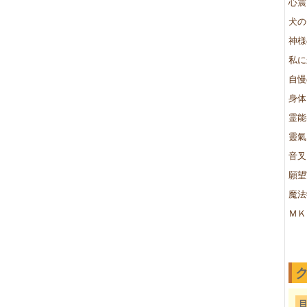
心震
犬の
神様
私に
自慢
身体
霊能
靈氣
音叉
願望
魔法
ＭＫ