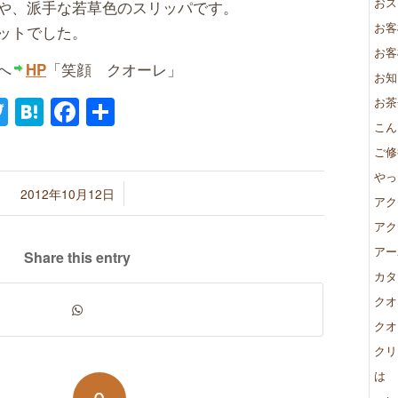
おス
や、派手な若草色のスリッパです。
お客
ットでした。
お客
へ
「笑顔 クオーレ」
HP
お知
ne
Twitter
Hatena
Facebook
共
お茶
こん
有
ご修
やっ
/
2012年10月12日
アク
アク
アー
Share this entry
カタ
クオ
クオ
クリ
は