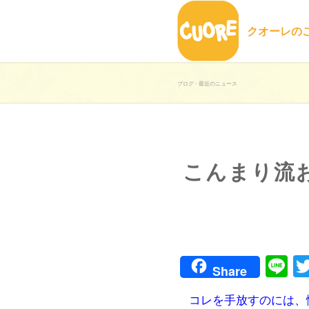
クオーレの
ブログ - 最近のニュース
こんまり流お
Li
Share
コレを手放すのには、