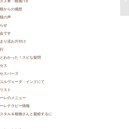
スメ本・映画/TV
様からの感想
様の声
らせ
会です
まり流お片付け
行
とわかった！スピな疑問
セス
セスバーズ
ユルヴェーダ：インドにて
リスト
ーレのメニュー
ーレテラピー情報
スタル＆植物さんと親睦するに