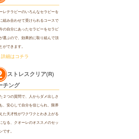
ーレテラピーのいろんなセラピーを
に組み合わせて受けられるコースで
今の自分にあったセラピーをセラピ
が選ぶので、効果的に取り組んで頂
とができます。
＞詳細はコチラ
ストレスクリア(R)
ーチング
た２つの質問で、人からダメ出しさ
も、安心して自分を信じられ、限界
えた天才性がワクワクとわき上がる
になる、クオーレのオススメのセッ
ンです。