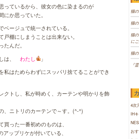
思っているから、彼女の色に染まるのが
猫の
間にか思っていた。
猫の
でベージュで統一されている。
猫の
て戸棚にしまうことは出来ない。
にご
ったんだ。
猫の
は、
わたし
」
『霊
を私はためらわずにスッパリ捨てることができ
レクトし、私が時めく、カーテンや明かりを飾
4次
、ニトリのカーテンで～す。(^-^)
IH
NE
て買った一番初めのものは、
おす
のアップリケが付いている、