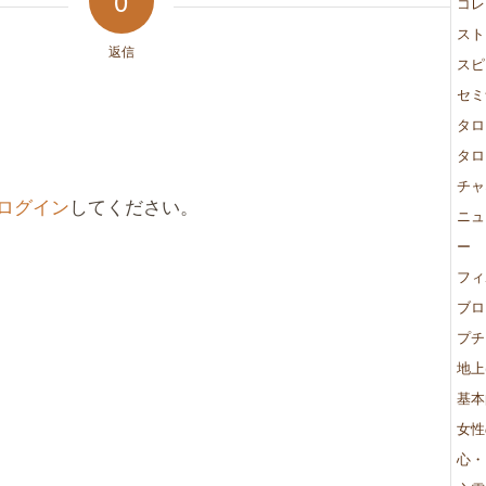
0
コレ
スト
返信
スピ
セミ
タロ
タロ
チャ
ログイン
してください。
ニュ
ー
フィ
ブロ
プチ
地上
基本
女性
心・