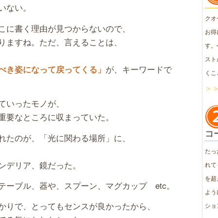
いない。
クオ
こに書く理由が見つからないので、
お得
りますね。ただ、言えることは、
す。
スト
が、キーワードで
べき姿になって戻ってくる」
くこ
＞
ていったモノが、
重要なところに収まっていた。
コ
れたのが、「光に関わる場所」に、
たっ
ンデリア、鏡だった。
れて
を超
テーブル、器や、スプーン、マグカップ etc。
よう
かりで、とってもセンスが良かったから、
ショ