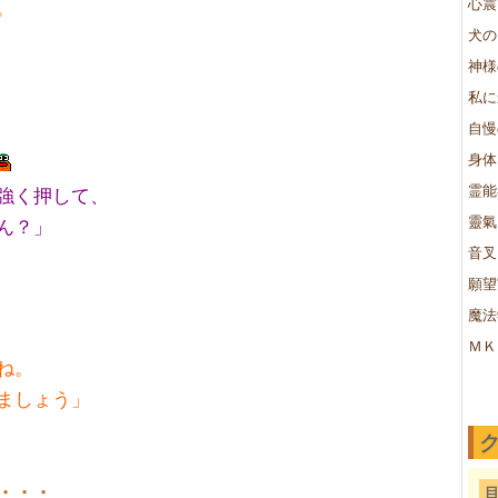
心震
。
犬の
神様
私に
自慢
身体
霊能
強く押して、
靈氣
ん？」
音叉
願望
魔法
ＭＫ
ね。
ましょう」
・・・