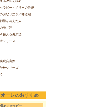
える祝詞を求めて
セラピー・メリーの奇跡
のお取り次ぎ／神道編
影響を与えた人
のモノ達
＆使える健康法
者シリーズ
実現合言葉
学校シリーズ
５
クオーレのおすすめ
目覚めるセラピー