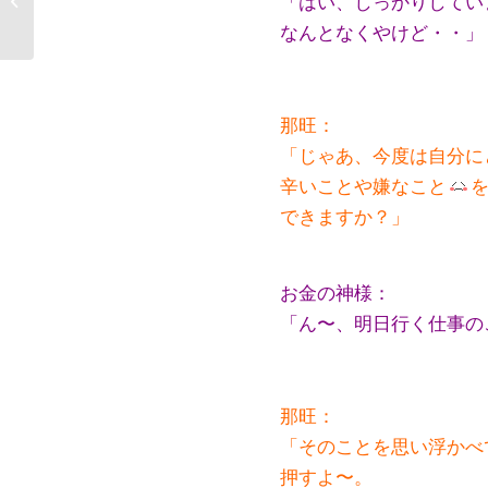
「はい、しっかりしてい
屋ですぅ・18
なんとなくやけど・・」
那旺：
「じゃあ、今度は自分に
辛いことや嫌なこと
できますか？」
お金の神様：
「ん〜、明日行く仕事の
那旺：
「そのことを思い浮かべ
押すよ〜。