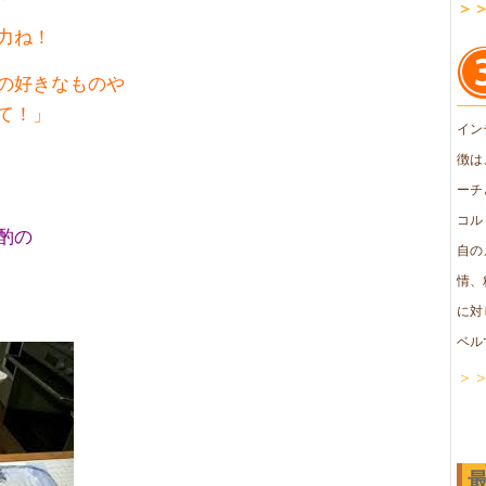
＞
力ね！
の好きなものや
て！」
イン
徴は
ーチ
コル
酌の
自の
」
情、
に対
ベル
＞