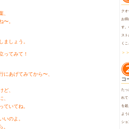
クオ
葉、
お得
ね〜。
す。
スト
しましょう。
くこ
＞
立ってみて！
行にあげてみてから〜、
コ
けど、
たっ
に、
れて
っていてね。
を超
よう
いいのよ。
ショ
ら。