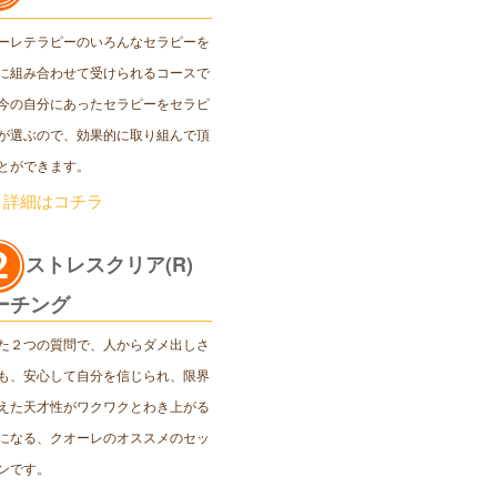
ーレテラピーのいろんなセラピーを
に組み合わせて受けられるコースで
今の自分にあったセラピーをセラピ
が選ぶので、効果的に取り組んで頂
とができます。
＞詳細はコチラ
ストレスクリア(R)
ーチング
た２つの質問で、人からダメ出しさ
も、安心して自分を信じられ、限界
えた天才性がワクワクとわき上がる
になる、クオーレのオススメのセッ
ンです。