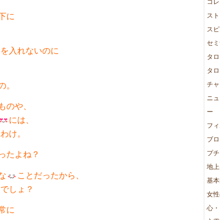
コレ
下に
スト
スピ
セミ
力を入れないのに
タロ
タロ
の。
チャ
ニュ
ものや、
ー
には、
フィ
るわけ。
ブロ
ったよね？
プチ
地上
な
ことだったから、
基本
たでしょ？
女性
心・
常に