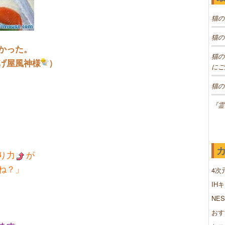
猫の
猫の
かった。
猫の
げ屋風
神様
）
にご
猫の
『霊
り力
が
ね？」
4次
IH
NE
おす