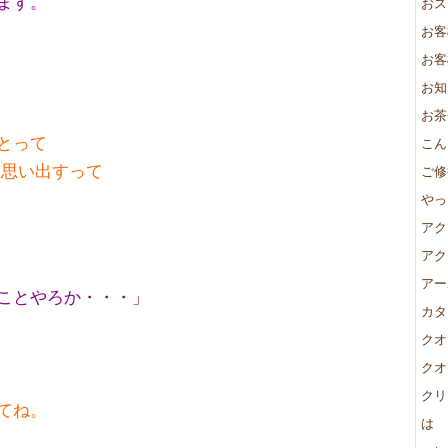
ます。
おス
お客
お客
お知
お茶
とって
こん
を思い出すって
ご修
やっ
アク
アク
アー
ことやろか・・・」
カタ
クオ
クオ
クリ
てね。
は