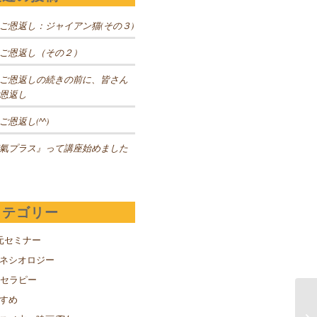
ご恩返し：ジャイアン猫(その３)
ご恩返し（その２）
ご恩返しの続きの前に、皆さん
恩返し
ご恩返し(^^)
氣プラス』って講座始めました
カテゴリー
元セミナー
キネシオロジー
Sセラピー
すめ
大