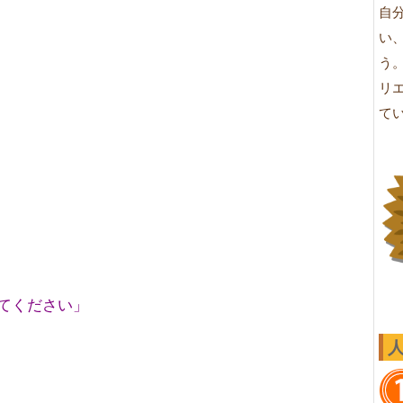
自
い
う
リ
て
てください」