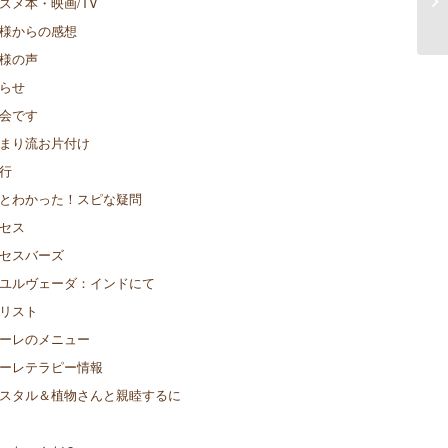
スメ本・映画/TV
屋
様からの感想
様の声
らせ
会です
まり流お片付け
行
とわかった！スピな疑問
セス
セスバーズ
ユルヴェーダ：インドにて
リスト
ーレのメニュー
ーレテラピー情報
スタル＆植物さんと親睦するに