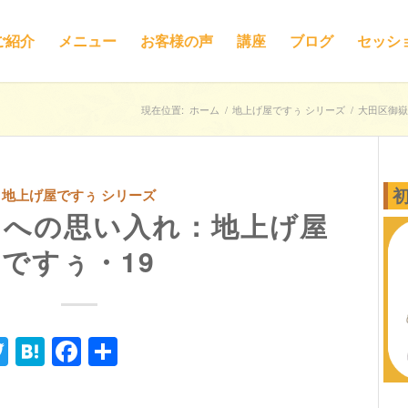
ご紹介
メニュー
お客様の声
講座
ブログ
セッシ
現在位置:
ホーム
/
地上げ屋ですぅ シリーズ
/
大田区御嶽
地上げ屋ですぅ シリーズ
山への思い入れ：地上げ屋
ですぅ・19
ne
Twitter
Hatena
Facebook
共
有