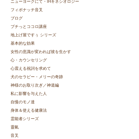
ニューヨークにて・IHキネシオロジー
フィボナッチ音叉
ブログ
プチっとココロ講座
地上げ屋ですぅ シリーズ
基本的な効果
女性の意識が変われば彼を生かす
心・カウンセリング
心震える祝詞を求めて
犬のセラピー・メリーの奇跡
神様のお取り次ぎ／神道編
私に影響を与えた人
自慢のモノ達
身体＆使える健康法
霊能者シリーズ
靈氣
音叉