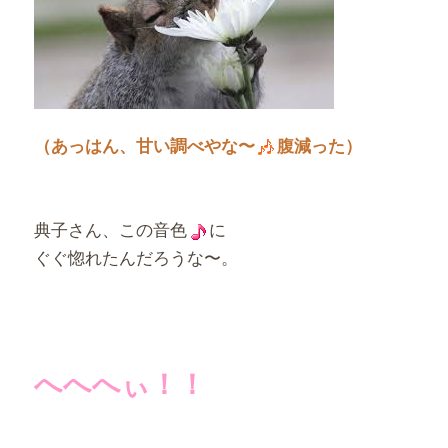
（あっはん、甘い調べやな〜
腹減った）
典子さん、この音色
に
ぐぐ惚れたんだろうな〜。
へへへぃ！！