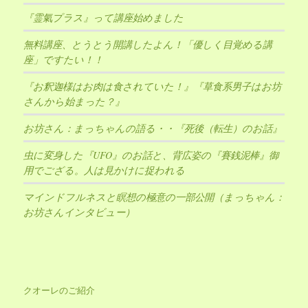
『霊氣プラス』って講座始めました
無料講座、とうとう開講したよん！「優しく目覚める講
座」ですたい！！
『お釈迦様はお肉は食されていた！』『草食系男子はお坊
さんから始まった？』
お坊さん：まっちゃんの語る・・『死後（転生）のお話』
虫に変身した『UFO』のお話と、背広姿の『賽銭泥棒』御
用でござる。人は見かけに捉われる
マインドフルネスと瞑想の極意の一部公開（まっちゃん：
お坊さんインタビュー）
クオーレのご紹介