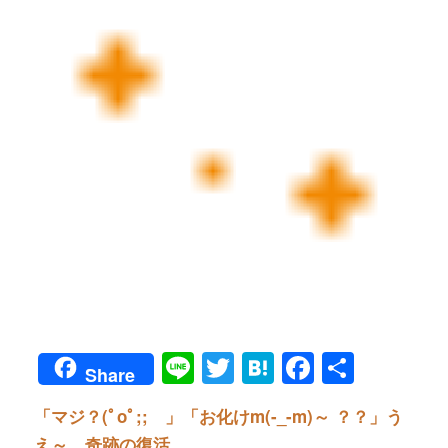
Line
Twitter
Hatena
Faceboo
共
Share
有
「マジ？(ﾟoﾟ;; 」「お化けm(-_-m)～ ？？」う
え～、奇跡の復活。