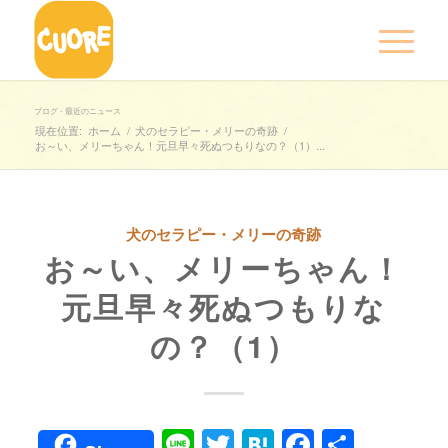
ブログ - 最近のニュース
現在位置:
ホーム
/
犬のセラピー・メリーの奇跡
/
お～い、メリーちゃん！元旦早々死ぬつもりなの？（1）...
犬のセラピー・メリーの奇跡
お～い、メリーちゃん！
元旦早々死ぬつもりな
の？（1）
Line
Twitter
Hatena
Faceboo
共