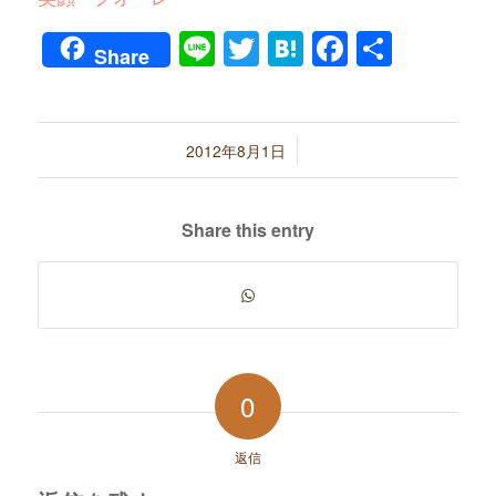
Line
Twitter
Hatena
Faceboo
共
Share
有
/
2012年8月1日
Share this entry
0
返信