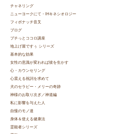
チャネリング
ニューヨークにて・IHキネシオロジー
フィボナッチ音叉
ブログ
プチっとココロ講座
地上げ屋ですぅ シリーズ
基本的な効果
女性の意識が変われば彼を生かす
心・カウンセリング
心震える祝詞を求めて
犬のセラピー・メリーの奇跡
神様のお取り次ぎ／神道編
私に影響を与えた人
自慢のモノ達
身体＆使える健康法
霊能者シリーズ