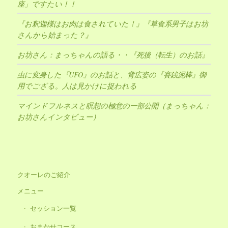
座」ですたい！！
『お釈迦様はお肉は食されていた！』『草食系男子はお坊
さんから始まった？』
お坊さん：まっちゃんの語る・・『死後（転生）のお話』
虫に変身した『UFO』のお話と、背広姿の『賽銭泥棒』御
用でござる。人は見かけに捉われる
マインドフルネスと瞑想の極意の一部公開（まっちゃん：
お坊さんインタビュー）
クオーレのご紹介
メニュー
セッション一覧
おまかせコース