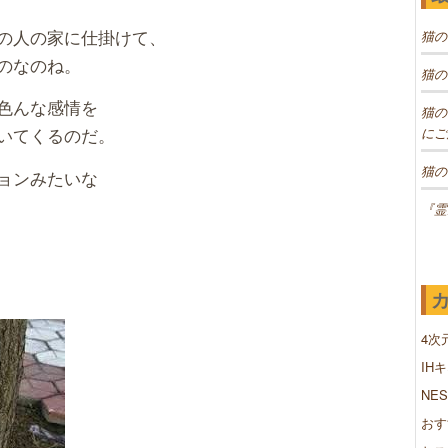
の人の家に仕掛けて、
猫の
のなのね。
猫の
色んな感情を
猫の
いてくるのだ。
にご
猫の
ョンみたいな
『霊
4次
IH
NE
おす