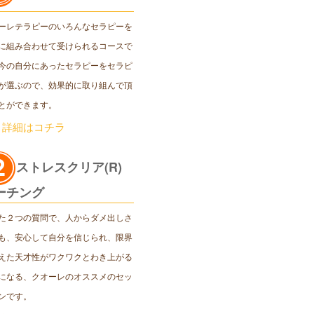
ーレテラピーのいろんなセラピーを
に組み合わせて受けられるコースで
今の自分にあったセラピーをセラピ
が選ぶので、効果的に取り組んで頂
とができます。
＞詳細はコチラ
ストレスクリア(R)
ーチング
た２つの質問で、人からダメ出しさ
も、安心して自分を信じられ、限界
えた天才性がワクワクとわき上がる
になる、クオーレのオススメのセッ
ンです。