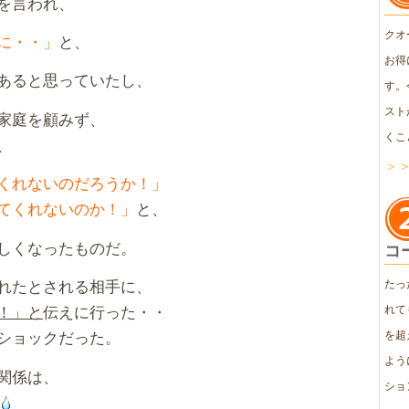
を言われ、
クオ
に・・」
と、
お得
あると思っていたし、
す。
スト
家庭を顧みず、
くこ
、
＞
くれないのだろうか！」
てくれないのか！」
と、
しくなったものだ。
コ
れたとされる相手に、
たっ
！」と
伝えに行った・・
れて
ショックだった。
を超
よう
関係は、
ショ