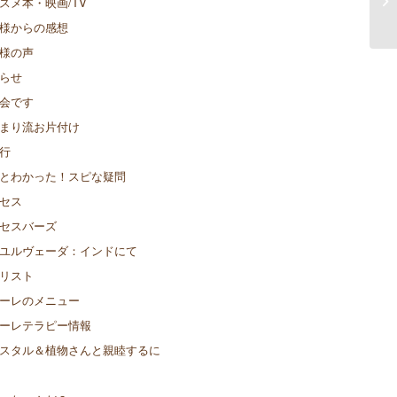
スメ本・映画/TV
ね
様からの感想
様の声
らせ
会です
まり流お片付け
行
とわかった！スピな疑問
セス
セスバーズ
ユルヴェーダ：インドにて
リスト
ーレのメニュー
ーレテラピー情報
スタル＆植物さんと親睦するに