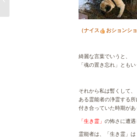
ね/その6
（ナイス
おションシ
綺麗な言葉でいうと、
「魂の置き忘れ」ともい
それから私は暫くして、
ある霊能者の浄霊する所
付き合っていた時期があ
「生き霊」
の怖さに遭遇
霊能者は、「生き霊」は