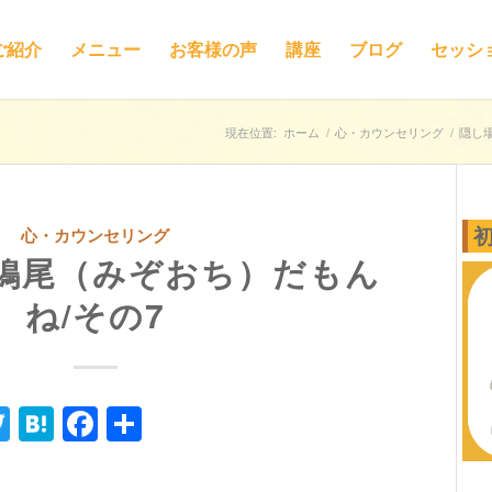
ご紹介
メニュー
お客様の声
講座
ブログ
セッシ
現在位置:
ホーム
/
心・カウンセリング
/
隠し
心・カウンセリング
鳩尾（みぞおち）だもん
ね/その7
ne
Twitter
Hatena
Facebook
共
有