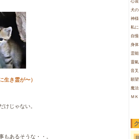
心震
犬の
神様
私に
自慢
身体
霊能
靈氣
音叉
に生き霊が〜）
願望
魔法
ＭＫ
だけじゃない。
事もあるそうな・・。