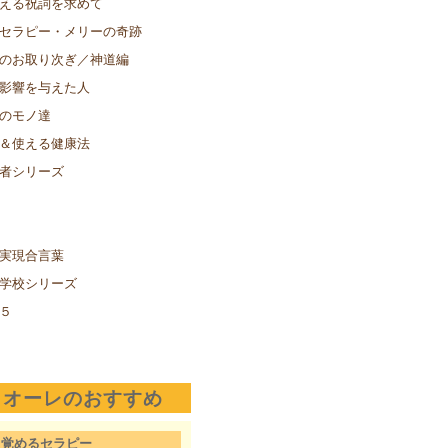
える祝詞を求めて
セラピー・メリーの奇跡
のお取り次ぎ／神道編
影響を与えた人
のモノ達
＆使える健康法
者シリーズ
実現合言葉
学校シリーズ
５
クオーレのおすすめ
目覚めるセラピー