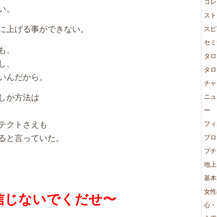
コレ
い。
スト
に上げる事ができない。
スピ
セミ
も、
タロ
し、
タロ
いんだから。
チャ
しか方法は
ニュ
ー
テクトさえも
フィ
ると言っていた。
ブロ
プチ
地上
基本
女性
信じないでくだせ〜
心・