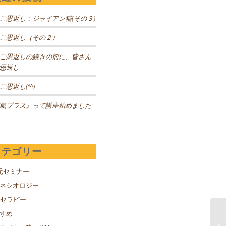
ご恩返し：ジャイアン猫(その３)
ご恩返し（その２）
ご恩返しの続きの前に、皆さん
恩返し
ご恩返し(^^)
氣プラス』って講座始めました
カテゴリー
元セミナー
キネシオロジー
Sセラピー
すめ
隠