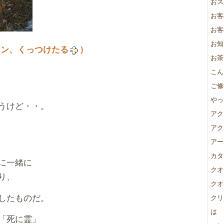
おス
お客
お客
お知
ョン、くっつけたる
）
お茶
こん
ご修
やっ
うけど・・。
アク
アク
アー
カタ
に一緒に
クオ
り、
クオ
したものだ。
クリ
は
「死に霊」