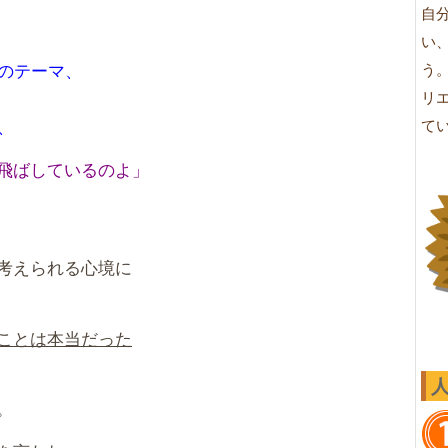
自
い
このテーマ、
う
リ
、
て
飛ばしているのよ」
考えられる心境に
ことは本当だった
。