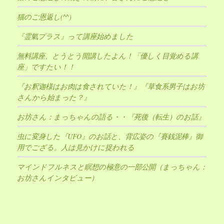
猫のご恩返し(^^)
『霊氣プラス』って講座始めました
無料講座、とうとう開講したよん！「優しく目覚める講
座」ですたい！！
『お釈迦様はお肉は食されていた！』『草食系男子はお坊
さんから始まった？』
お坊さん：まっちゃんの語る・・『死後（転生）のお話』
虫に変身した『UFO』のお話と、背広姿の『賽銭泥棒』御
用でござる。人は見かけに捉われる
マインドフルネスと瞑想の極意の一部公開（まっちゃん：
お坊さんインタビュー）