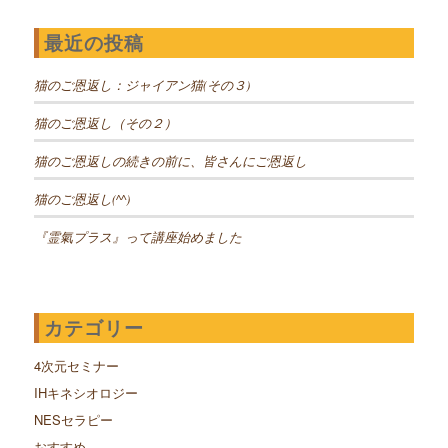
最近の投稿
猫のご恩返し：ジャイアン猫(その３)
猫のご恩返し（その２）
猫のご恩返しの続きの前に、皆さんにご恩返し
猫のご恩返し(^^)
『霊氣プラス』って講座始めました
カテゴリー
4次元セミナー
IHキネシオロジー
NESセラピー
おすすめ