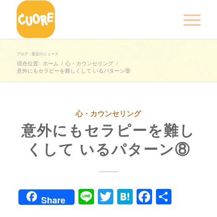
ブログ - 最近のニュース
現在位置:
ホーム
/
心・カウンセリング
/
意外にもセラピーを難しくして いるパターン⑧
心・カウンセリング
意外にもセラピーを難し
くして いるパターン⑧
Line
Twitter
Hatena
Faceboo
共
Share
有