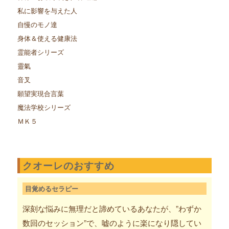
私に影響を与えた人
自慢のモノ達
身体＆使える健康法
霊能者シリーズ
靈氣
音叉
願望実現合言葉
魔法学校シリーズ
ＭＫ５
クオーレのおすすめ
目覚めるセラピー
深刻な悩みに無理だと諦めているあなたが、”わずか
数回のセッション”で、嘘のように楽になり隠してい