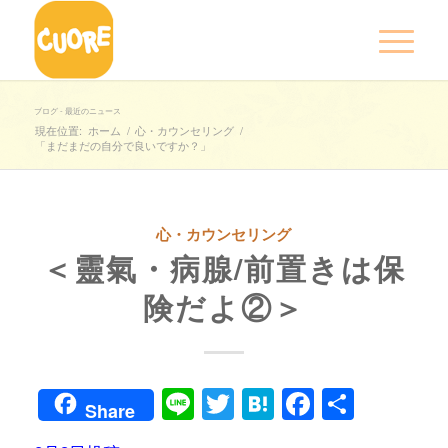
ブログ - 最近のニュース
現在位置:
ホーム
/
心・カウンセリング
/
「まだまだの自分で良いですか？」
心・カウンセリング
＜靈氣・病腺/前置きは保
険だよ②＞
Line
Twitter
Hatena
Faceboo
共
Share
有