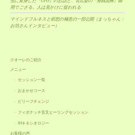
虫に変身した『UFO』のお話と、背広姿の『賽銭泥棒』御
用でござる。人は見かけに捉われる
マインドフルネスと瞑想の極意の一部公開（まっちゃん：
お坊さんインタビュー）
クオーレのご紹介
メニュー
セッション一覧
おまかせコース
ビリーフチェンジ
フィボナッチ音叉ヒーリングセッション
IHキネシオロジー
お客様の声