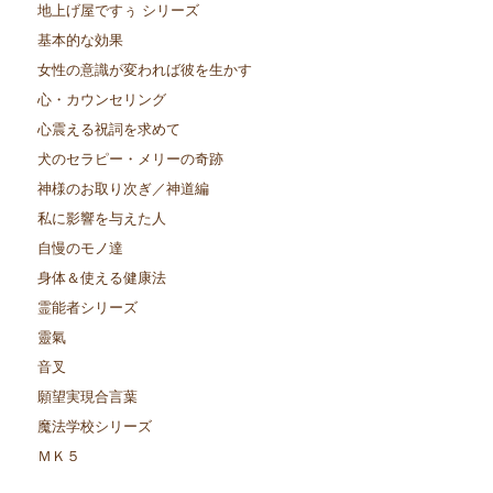
地上げ屋ですぅ シリーズ
基本的な効果
女性の意識が変われば彼を生かす
心・カウンセリング
心震える祝詞を求めて
犬のセラピー・メリーの奇跡
神様のお取り次ぎ／神道編
私に影響を与えた人
自慢のモノ達
身体＆使える健康法
霊能者シリーズ
靈氣
音叉
願望実現合言葉
魔法学校シリーズ
ＭＫ５