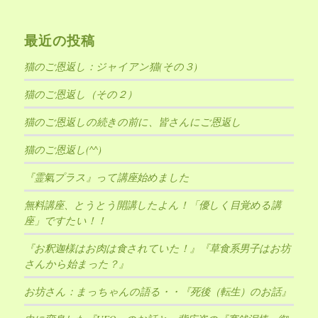
最近の投稿
猫のご恩返し：ジャイアン猫(その３)
猫のご恩返し（その２）
猫のご恩返しの続きの前に、皆さんにご恩返し
猫のご恩返し(^^)
『霊氣プラス』って講座始めました
無料講座、とうとう開講したよん！「優しく目覚める講
座」ですたい！！
『お釈迦様はお肉は食されていた！』『草食系男子はお坊
さんから始まった？』
お坊さん：まっちゃんの語る・・『死後（転生）のお話』