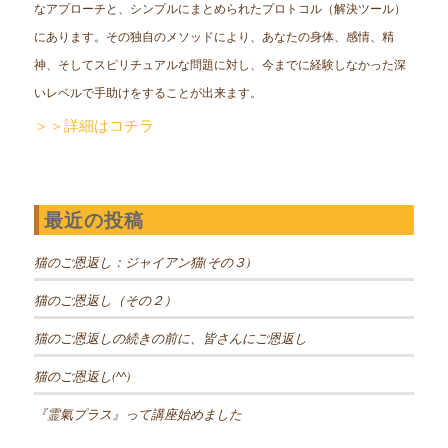
なアプローチと、シンプルにまとめられたプロトコル（解決ツール）
にあります。その独自のメソッドにより、あなたの身体、感情、精
神、そしてスピリチュアルな問題に対し、今までに経験しなかった深
いレベルで手助けをすることが出来ます。
＞＞詳細はコチラ
最近の投稿
猫のご恩返し：ジャイアン猫(その３)
猫のご恩返し（その２）
猫のご恩返しの続きの前に、皆さんにご恩返し
猫のご恩返し(^^)
『霊氣プラス』って講座始めました