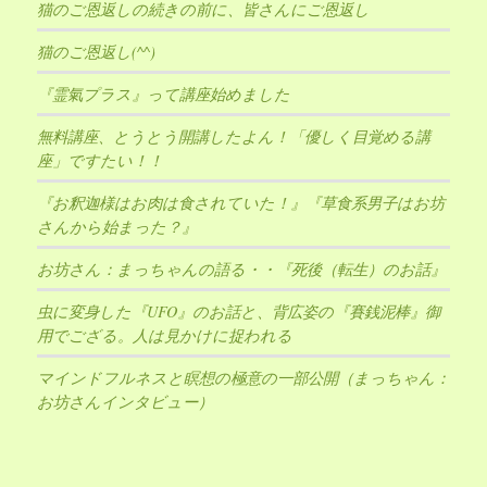
猫のご恩返しの続きの前に、皆さんにご恩返し
猫のご恩返し(^^)
『霊氣プラス』って講座始めました
無料講座、とうとう開講したよん！「優しく目覚める講
座」ですたい！！
『お釈迦様はお肉は食されていた！』『草食系男子はお坊
さんから始まった？』
お坊さん：まっちゃんの語る・・『死後（転生）のお話』
虫に変身した『UFO』のお話と、背広姿の『賽銭泥棒』御
用でござる。人は見かけに捉われる
マインドフルネスと瞑想の極意の一部公開（まっちゃん：
お坊さんインタビュー）