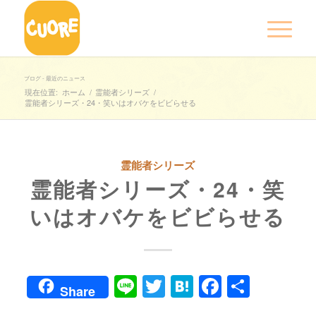
ブログ - 最近のニュース
現在位置:
ホーム
/
霊能者シリーズ
/
霊能者シリーズ・24・笑いはオバケをビビらせる
霊能者シリーズ
霊能者シリーズ・24・笑
いはオバケをビビらせる
Line
Twitter
Hatena
Faceboo
共
Share
有