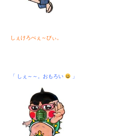
しぇけろべぇ～びぃ。
「 しぇ～～。おもろい
」