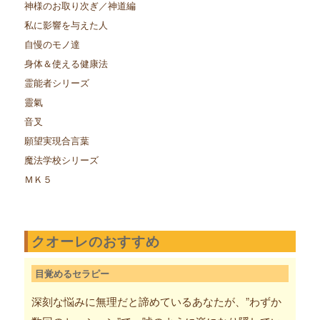
神様のお取り次ぎ／神道編
私に影響を与えた人
自慢のモノ達
身体＆使える健康法
霊能者シリーズ
靈氣
音叉
願望実現合言葉
魔法学校シリーズ
ＭＫ５
クオーレのおすすめ
目覚めるセラピー
深刻な悩みに無理だと諦めているあなたが、”わずか