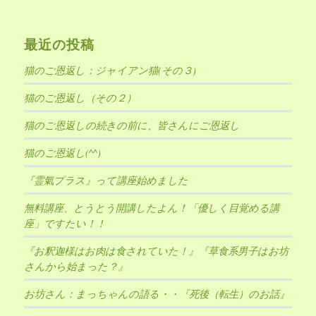
最近の投稿
猫のご恩返し：ジャイアン猫(その３)
猫のご恩返し（その２）
猫のご恩返しの続きの前に、皆さんにご恩返し
猫のご恩返し(^^)
『霊氣プラス』って講座始めました
無料講座、とうとう開講したよん！「優しく目覚める講
座」ですたい！！
『お釈迦様はお肉は食されていた！』『草食系男子はお坊
さんから始まった？』
お坊さん：まっちゃんの語る・・『死後（転生）のお話』