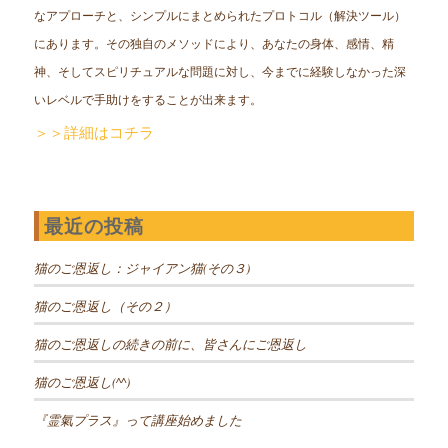
なアプローチと、シンプルにまとめられたプロトコル（解決ツール）
にあります。その独自のメソッドにより、あなたの身体、感情、精
神、そしてスピリチュアルな問題に対し、今までに経験しなかった深
いレベルで手助けをすることが出来ます。
＞＞詳細はコチラ
最近の投稿
猫のご恩返し：ジャイアン猫(その３)
猫のご恩返し（その２）
猫のご恩返しの続きの前に、皆さんにご恩返し
猫のご恩返し(^^)
『霊氣プラス』って講座始めました