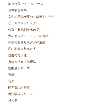
地上げ屋ですぅ シリーズ
基本的な効果
女性の意識が変われば彼を生かす
心・カウンセリング
心震える祝詞を求めて
犬のセラピー・メリーの奇跡
神様のお取り次ぎ／神道編
私に影響を与えた人
自慢のモノ達
身体＆使える健康法
霊能者シリーズ
靈氣
音叉
願望実現合言葉
魔法学校シリーズ
ＭＫ５