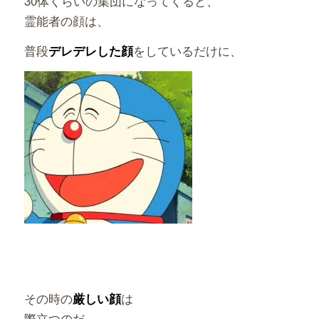
30体くらいの集団になってくると、
霊能者の顔は、
普段
をしているだけに、
デレデレした顔
その時の
は
厳しい顔
際立つのだ。