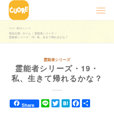
ブログ - 最近のニュース
現在位置:
ホーム
/
霊能者シリーズ
/
霊能者シリーズ・19・私、生きて帰れるかな？
霊能者シリーズ
霊能者シリーズ・19・
私、生きて帰れるかな？
Line
Twitter
Hatena
Faceboo
共
Share
有