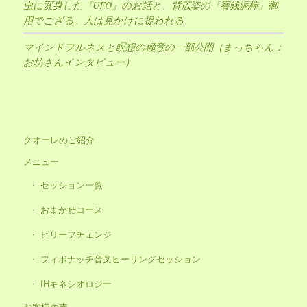
虫に変身した『UFO』のお話と、背広姿の『賽銭泥棒』御
用でござる。人は見かけに捉われる
マインドフルネスと瞑想の極意の一部公開（まっちゃん：
お坊さんインタビュー）
クオーレのご紹介
メニュー
セッション一覧
おまかせコース
ビリーフチェンジ
フィボナッチ音叉ヒーリングセッション
IHキネシオロジー
お客様の声