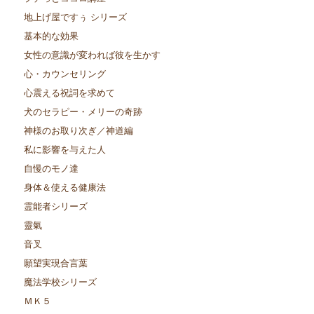
地上げ屋ですぅ シリーズ
基本的な効果
女性の意識が変われば彼を生かす
心・カウンセリング
心震える祝詞を求めて
犬のセラピー・メリーの奇跡
神様のお取り次ぎ／神道編
私に影響を与えた人
自慢のモノ達
身体＆使える健康法
霊能者シリーズ
靈氣
音叉
願望実現合言葉
魔法学校シリーズ
ＭＫ５