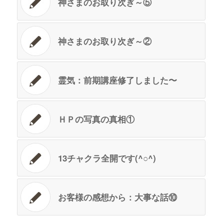
神さまのお取り次ぎ～⑤
神さまのお取り次ぎ～②
霊気：前期講座修了しました〜
ＨＰの写真の真相①
13チャクラ全開です(^○^)
お客様の感想から：大事な話⑩