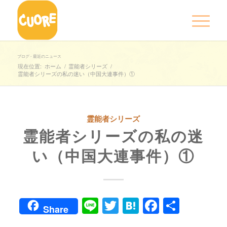
ブログ - 最近のニュース
現在位置:
ホーム
/
霊能者シリーズ
/
霊能者シリーズの私の迷い（中国大連事件）①
霊能者シリーズ
霊能者シリーズの私の迷
い（中国大連事件）①
Line
Twitter
Hatena
Faceboo
共
Share
有