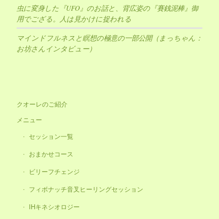
虫に変身した『UFO』のお話と、背広姿の『賽銭泥棒』御
用でござる。人は見かけに捉われる
マインドフルネスと瞑想の極意の一部公開（まっちゃん：
お坊さんインタビュー）
クオーレのご紹介
メニュー
セッション一覧
おまかせコース
ビリーフチェンジ
フィボナッチ音叉ヒーリングセッション
IHキネシオロジー