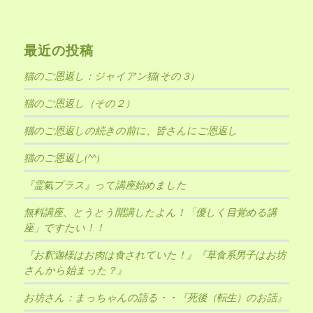
最近の投稿
猫のご恩返し：ジャイアン猫(その３)
猫のご恩返し（その２）
猫のご恩返しの続きの前に、皆さんにご恩返し
猫のご恩返し(^^)
『霊氣プラス』って講座始めました
無料講座、とうとう開講したよん！「優しく目覚める講
座」ですたい！！
『お釈迦様はお肉は食されていた！』『草食系男子はお坊
さんから始まった？』
お坊さん：まっちゃんの語る・・『死後（転生）のお話』