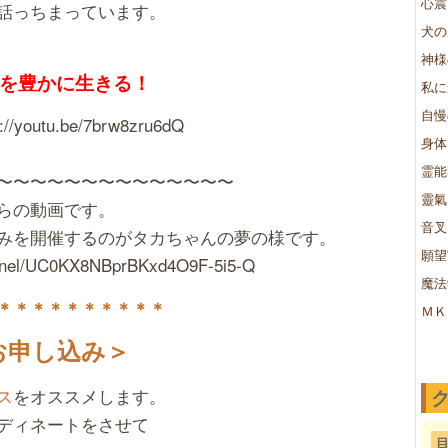
心震
話っちまっています。
犬の
神様
を豊かに生きる！
私に
自慢
outu.be/7brw8zru6dQ
身体
霊能
〜〜〜〜〜〜〜〜〜〜〜〜〜〜
靈氣
らの動画です。
音叉
みを開催するのがタカちゃんの夢の様です。
願望
annel/UC0KX8NBprBKxd4O9F-5i5-Q
魔法
＊＊
＊＊＊＊＊＊＊＊
ＭＫ
お申し込み＞
ス
をオススメします。
ディネートをさせて