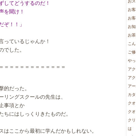
おス
ずしてどうするのだ！
お客
声を聞け！
お客
だぞ！！」
お知
お茶
言っているじゃんか！
こん
のでした。
ご修
やっ
＝＝＝＝＝＝＝＝＝＝＝＝＝
アク
アク
アー
撃的だった。
カタ
ーリングスクールの先生は、
クオ
止事項とか
クオ
たちにはしっくりきたものだ。
クリ
は
スはここから最初に学んだかもしれない。