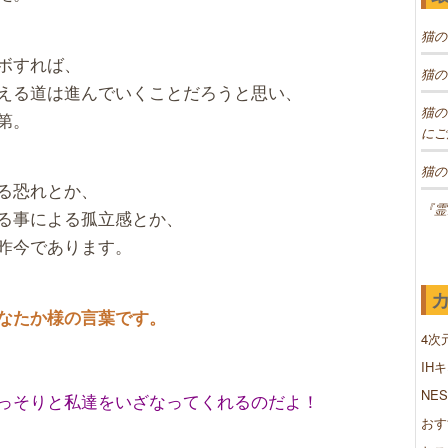
猫の
ボすれば、
猫の
える道は進んでいくことだろうと思い、
猫の
第。
にご
猫の
る恐れとか、
『霊
る事による孤立感とか、
昨今であります。
なたか様の言葉です。
4次
IH
NE
っそりと私達をいざなってくれるのだよ！
おす