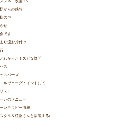
スメ本・映画/TV
様からの感想
様の声
らせ
会です
まり流お片付け
行
とわかった！スピな疑問
セス
セスバーズ
ユルヴェーダ：インドにて
リスト
ーレのメニュー
ーレテラピー情報
スタル＆植物さんと親睦するに