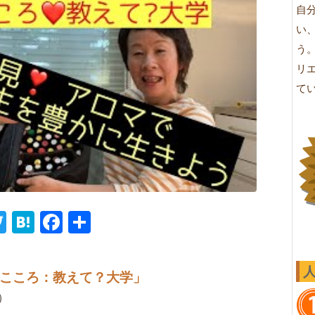
自
い
う
リ
て
ne
Twitter
Hatena
Facebook
共
有
こころ：教えて？大学」
）