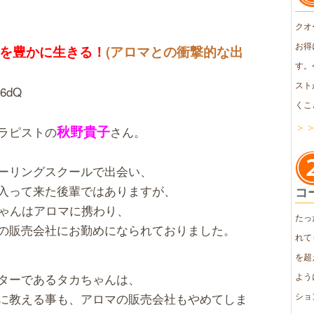
クオ
お得
を豊かに生きる！
(アロマとの衝撃的な出
す。
スト
u6dQ
くこ
＞
秋野貴子
ラピストの
さん。
ーリングスクールで出会い、
入って来た後輩ではありますが、
コ
ちゃんはアロマに携わり、
たっ
の販売会社にお勤めになられておりました。
れて
を超
ターであるタカちゃんは、
よう
に教える事も、アロマの販売会社もやめてしま
ショ