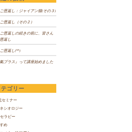
ご恩返し：ジャイアン猫(その３)
ご恩返し（その２）
ご恩返しの続きの前に、皆さん
恩返し
ご恩返し(^^)
氣プラス』って講座始めました
カテゴリー
元セミナー
キネシオロジー
Sセラピー
すめ