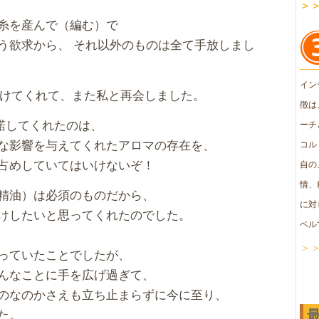
＞
糸を産んで（編む）で
う欲求から、 それ以外のものは全て手放しまし
イン
をかけてくれて、また私と再会しました。
徴は
承諾してくれたのは、
ーチ
な影響を与えてくれたアロマの存在を、
コル
占めしていてはいけないぞ！
自の
情、
精油）は必須のものだから、
に対
けしたいと思ってくれたのでした。
ベル
＞
っていたことでしたが、
んなことに手を広げ過ぎて、
のなのかさえも立ち止まらずに今に至り、
た。