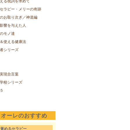
える祝詞を求めて
セラピー・メリーの奇跡
のお取り次ぎ／神道編
影響を与えた人
のモノ達
＆使える健康法
者シリーズ
実現合言葉
学校シリーズ
５
クオーレのおすすめ
目覚めるセラピー