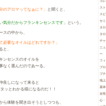
コレ
スト
分のアロマってなぁに？」
と聞くと、
スピ
セミ
い気分だからフランキンセンスです」
という。
タロ
ースの中から、
タロ
チャ
て必要なオイルはどれですか？」
ニュ
ると、
ー
キンセンスのオイルを
フィ
事なく選んだのであ〜る。
ブロ
プチ
地上
仲良しになって来ると
基本
ピタッとわかる様になるのだ！！
女性
心・
から体験を聞き出そうとしつつも、