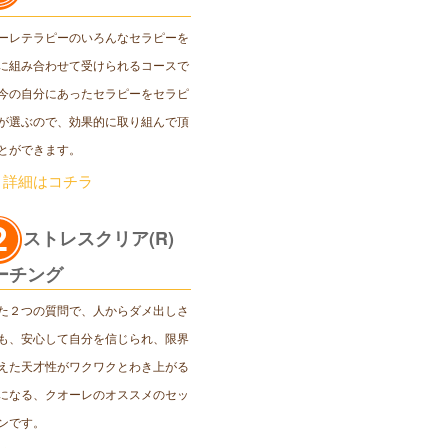
ーレテラピーのいろんなセラピーを
に組み合わせて受けられるコースで
今の自分にあったセラピーをセラピ
が選ぶので、効果的に取り組んで頂
とができます。
＞詳細はコチラ
ストレスクリア(R)
ーチング
た２つの質問で、人からダメ出しさ
も、安心して自分を信じられ、限界
えた天才性がワクワクとわき上がる
になる、クオーレのオススメのセッ
ンです。