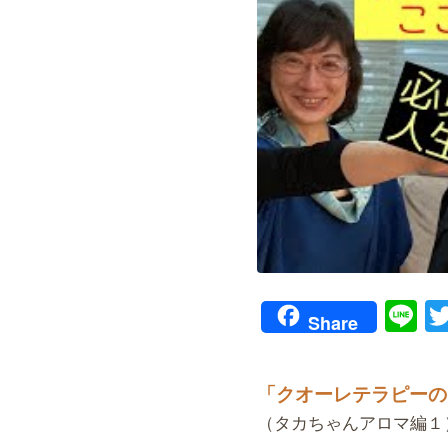
Li
Share
「クオーレテラピーの
（タカちゃんアロマ編１