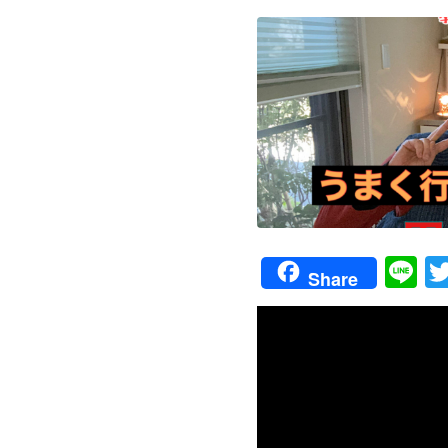
Li
Share