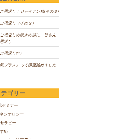
ご恩返し：ジャイアン猫(その３)
ご恩返し（その２）
ご恩返しの続きの前に、皆さん
恩返し
ご恩返し(^^)
氣プラス』って講座始めました
カテゴリー
元セミナー
キネシオロジー
Sセラピー
すめ