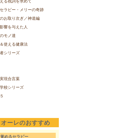
える祝詞を求めて
セラピー・メリーの奇跡
のお取り次ぎ／神道編
影響を与えた人
のモノ達
＆使える健康法
者シリーズ
実現合言葉
学校シリーズ
５
クオーレのおすすめ
目覚めるセラピー