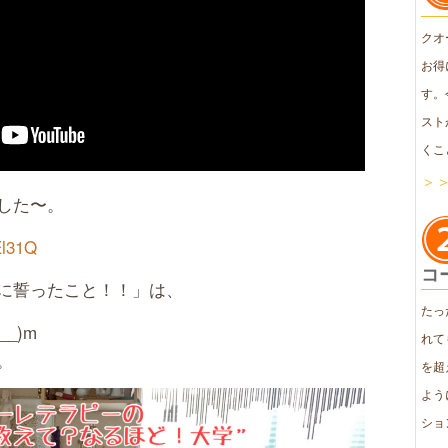
クオ
お得
す。
スト
くこ
＞
した〜。
El31Q
コ
に誓ったこと！！」は、
たっ
_)m
れて
。
を超
よう
ショ