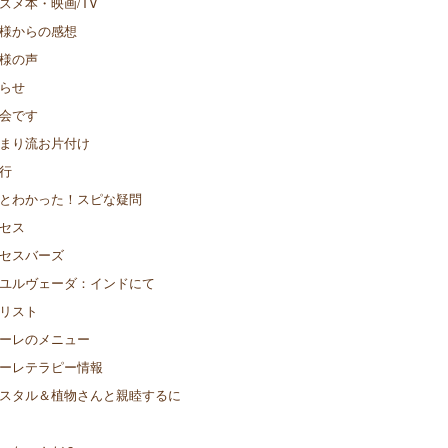
スメ本・映画/TV
様からの感想
様の声
らせ
会です
まり流お片付け
行
とわかった！スピな疑問
セス
セスバーズ
ユルヴェーダ：インドにて
リスト
ーレのメニュー
ーレテラピー情報
スタル＆植物さんと親睦するに