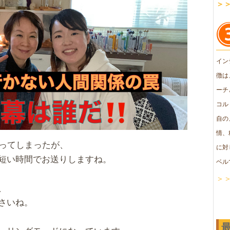
＞
イン
徴は
ーチ
コル
自の
情、
なってしまったが、
に対
短い時間でお送りしますね。
ベル
＞
、
さいね。