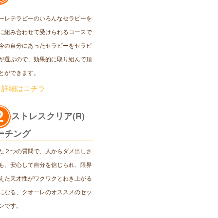
ーレテラピーのいろんなセラピーを
に組み合わせて受けられるコースで
今の自分にあったセラピーをセラピ
が選ぶので、効果的に取り組んで頂
とができます。
＞詳細はコチラ
ストレスクリア(R)
ーチング
た２つの質問で、人からダメ出しさ
も、安心して自分を信じられ、限界
えた天才性がワクワクとわき上がる
になる、クオーレのオススメのセッ
ンです。