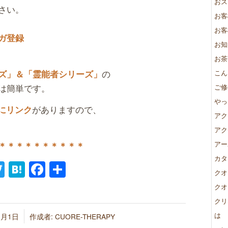
おス
さい。
お客
お客
ガ登録
お知
お茶
の
ズ」＆「霊能者シリーズ」
こん
は簡単です。
ご修
やっ
がありますので、
にリンク
アク
アク
アー
＊＊＊＊＊＊＊＊＊＊
カタ
ne
Twitter
Hatena
Facebook
共
クオ
有
クオ
クリ
は
3月1日
作成者:
CUORE-THERAPY