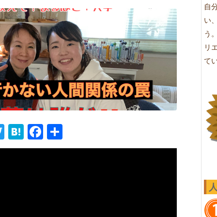
自
い
う
リ
て
ne
Twitter
Hatena
Facebook
共
有