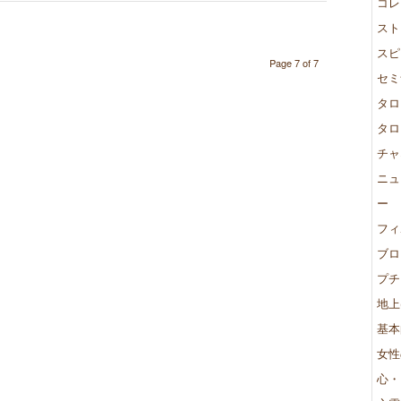
コレ
スト
スピ
Page 7 of 7
セミ
タロ
タロ
チャ
ニュ
ー
フィ
ブロ
プチ
地上
基本
女性
心・