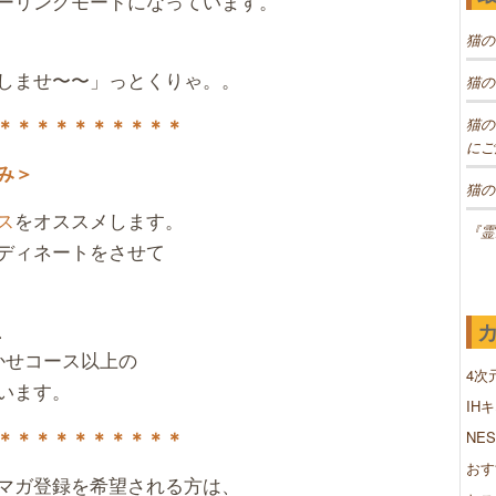
ーリングモードになっています。
猫の
しませ〜〜」っとくりゃ。。
猫の
＊＊
＊＊＊＊＊＊＊＊
猫の
にご
み＞
猫の
ス
をオススメします。
『霊
ディネートをさせて
、
かせコース以上の
4次
います。
IH
＊＊＊＊＊＊＊＊＊＊
NE
おす
マガ登録を希望される方は、