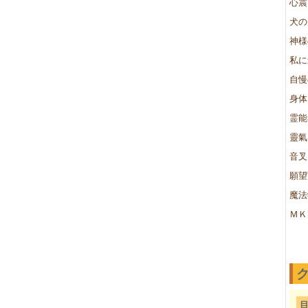
心震
犬の
神様
私に
自慢
身体
霊能
靈氣
音叉
願望
魔法
ＭＫ