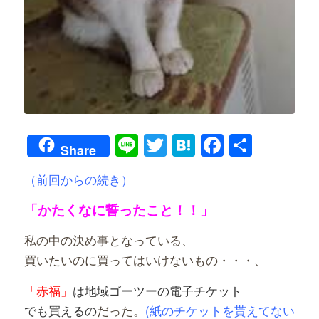
Line
Twitter
Hatena
Faceboo
共
Share
有
（前回からの続き）
「かたくなに誓ったこと！！」
私の中の決め事となっている、
買いたいのに買ってはいけないもの・・・、
「赤福」
は地域ゴーツーの電子チケット
でも買えるの
だった。
(紙のチケットを貰えてない