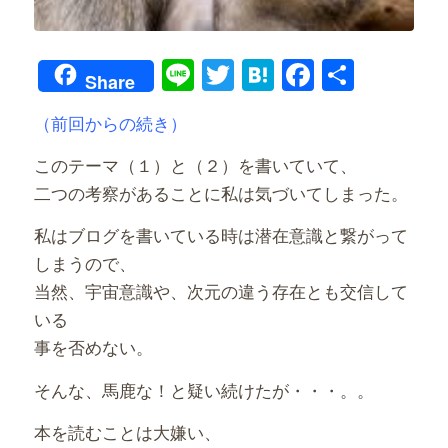
Line
Twitter
Hatena
Faceboo
共
Share
有
（前回からの続き）
このテーマ（１）と（２）を書いていて、
二つの考察があることに私は気づいてしまった。
私はブログを書いている時は潜在意識と繋がって
しまうので、
当然、宇宙意識や、次元の違う存在とも交信して
いる
事を否めない。
そんな、馬鹿な！と疑い続けたが・・・。。
本を読むことは大嫌い、