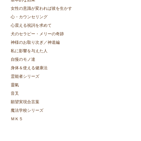
女性の意識が変われば彼を生かす
心・カウンセリング
心震える祝詞を求めて
犬のセラピー・メリーの奇跡
神様のお取り次ぎ／神道編
私に影響を与えた人
自慢のモノ達
身体＆使える健康法
霊能者シリーズ
靈氣
音叉
願望実現合言葉
魔法学校シリーズ
ＭＫ５