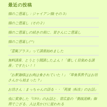
最近の投稿
猫のご恩返し：ジャイアン猫(その３)
猫のご恩返し（その２）
猫のご恩返しの続きの前に、皆さんにご恩返し
猫のご恩返し(^^)
『霊氣プラス』って講座始めました
無料講座、とうとう開講したよん！「優しく目覚める講
座」ですたい！！
『お釈迦様はお肉は食されていた！』『草食系男子はお坊
さんから始まった？』
お坊さん：まっちゃんの語る・・『死後（転生）のお話』
虫に変身した『UFO』のお話と、背広姿の『賽銭泥棒』御
用でござる。人は見かけに捉われる