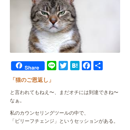
Line
Twitter
Hatena
Faceboo
共
Share
有
「猫のご恩返し」
と言われてもねえ〜、まだオチには到達できね〜
なぁ。
私のカウンセリングツールの中で、
「ビリーフチェンジ」というセッションがある。