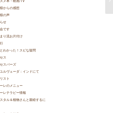
スメ本・映画/TV
様からの感想
様の声
らせ
会です
まり流お片付け
行
とわかった！スピな疑問
セス
セスバーズ
ユルヴェーダ：インドにて
リスト
ーレのメニュー
ーレテラピー情報
スタル＆植物さんと親睦するに