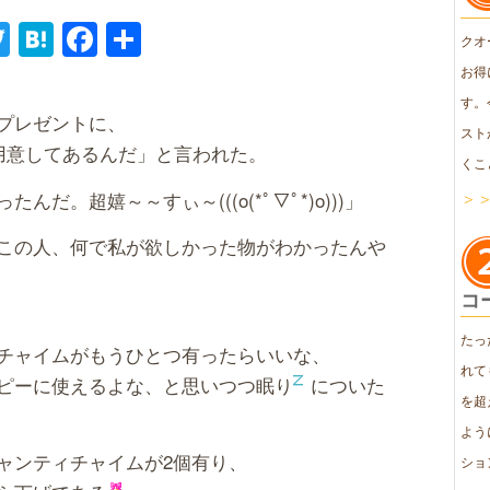
ne
Twitter
Hatena
Facebook
共
クオ
有
お得
す。
プレゼントに、
スト
用意してあるんだ」と言われた。
くこ
だ。超嬉～～すぃ～(((o(*ﾟ▽ﾟ*)o)))」
＞
この人、何で私が欲しかった物がわかったんや
コ
たっ
チャイムがもうひとつ有ったらいいな、
れて
ピーに使えるよな、と思いつつ眠り
についた
を超
よう
ャンティチャイムが2個有り、
ショ