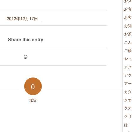
有
おス
お客
お客
/
2012年12月17日
お知
お茶
Share this entry
こん
ご修
やっ
アク
アク
アー
0
カタ
クオ
返信
クオ
クリ
は