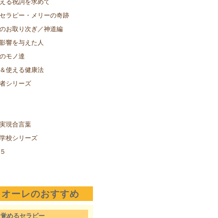
える祝詞を求めて
セラピー・メリーの奇跡
のお取り次ぎ／神道編
影響を与えた人
のモノ達
＆使える健康法
者シリーズ
実現合言葉
学校シリーズ
５
クオーレのおすすめ
目覚めるセラピー