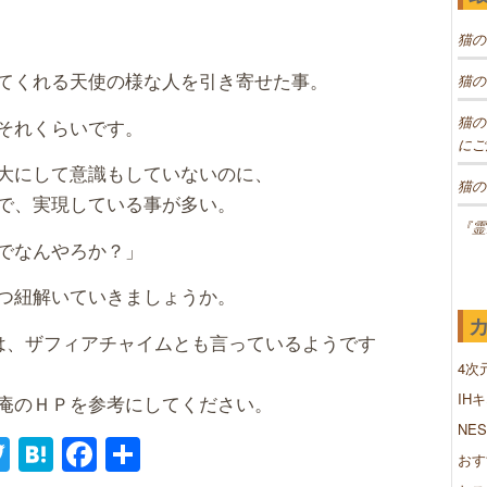
猫の
てくれる天使の様な人を引き寄せた事。
猫の
猫の
はそれくらいです。
にご
大にして意識もしていないのに、
猫の
で、実現している事が多い。
『霊
でなんやろか？」
つ紐解いていきましょうか。
は、ザフィアチャイムとも言っているようです
4次
IH
庵のＨＰを参考にしてください。
NE
ne
Twitter
Hatena
Facebook
共
おす