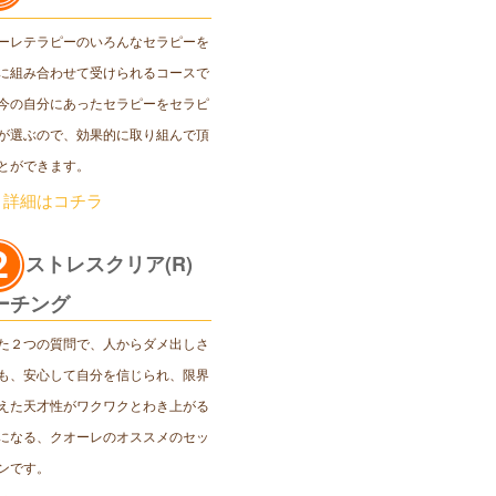
ーレテラピーのいろんなセラピーを
に組み合わせて受けられるコースで
今の自分にあったセラピーをセラピ
が選ぶので、効果的に取り組んで頂
とができます。
＞詳細はコチラ
ストレスクリア(R)
ーチング
た２つの質問で、人からダメ出しさ
も、安心して自分を信じられ、限界
えた天才性がワクワクとわき上がる
になる、クオーレのオススメのセッ
ンです。