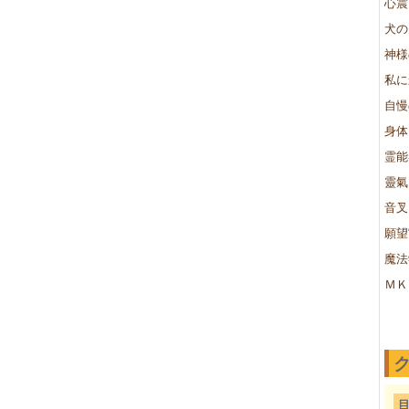
心震
犬の
神様
私に
自慢
身体
霊能
靈氣
音叉
願望
魔法
ＭＫ