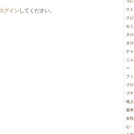
コレ
スト
ログイン
してください。
スピ
セミ
タロ
タロ
チャ
ニュ
ー
フィ
ブロ
プチ
地上
基本
女性
心・