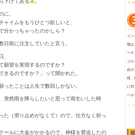
ら下げてある
。
＞
のに、
チャイムをもうひとつ欲しいと、
で分かっちゃったのかしら？
イン
数日前に注文していたと言う。
徴は
ーチ
日、
コル
て願望を実現するのですか？
自の
できるのですか？」って聞かれた。
情、
願ったことは人生で数回しかない。
に対
ベル
、突然雨を降らしたいと思って雨乞いした時
＞
った（滑り止めがなくて）ので、仕方なく祈っ
クールに大金がかかるので、神様を脅迫したの