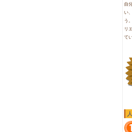
自
い
う
リ
て