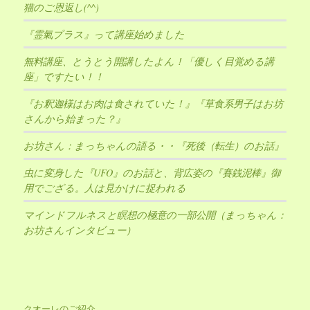
猫のご恩返し(^^)
『霊氣プラス』って講座始めました
無料講座、とうとう開講したよん！「優しく目覚める講
座」ですたい！！
『お釈迦様はお肉は食されていた！』『草食系男子はお坊
さんから始まった？』
お坊さん：まっちゃんの語る・・『死後（転生）のお話』
虫に変身した『UFO』のお話と、背広姿の『賽銭泥棒』御
用でござる。人は見かけに捉われる
マインドフルネスと瞑想の極意の一部公開（まっちゃん：
お坊さんインタビュー）
クオーレのご紹介