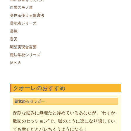
自慢のモノ達
身体＆使える健康法
霊能者シリーズ
靈氣
音叉
願望実現合言葉
魔法学校シリーズ
ＭＫ５
クオーレのおすすめ
目覚めるセラピー
深刻な悩みに無理だと諦めているあなたが、”わずか
数回のセッション”で、嘘のように楽になり隠してい
ても幸せだとバレちゃうようになる！