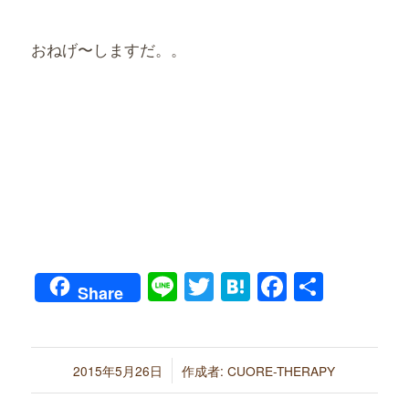
おねげ〜しますだ。。
Line
Twitter
Hatena
Faceboo
共
Share
有
/
2015年5月26日
作成者:
CUORE-THERAPY