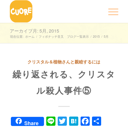
アーカイブ月: 5月, 2015
現在位置:
ホーム
/
フィボナッチ音叉 ブログ一覧表示
/
2015
/
5月
クリスタル＆植物さんと親睦するには
繰り返される、クリスタ
ル殺人事件⑤
Line
Twitter
Hatena
Faceboo
共
Share