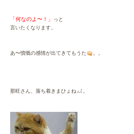
「何なのよ〜！」
っと
言いたくなります。
あ〜憤慨の感情が出てきてもうた
。。
那旺さん、落ち着きまひょね
。