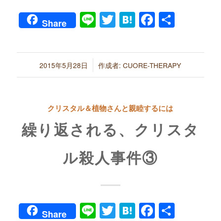
Line
Twitter
Hatena
Faceboo
共
Share
有
/
2015年5月28日
作成者:
CUORE-THERAPY
クリスタル＆植物さんと親睦するには
繰り返される、クリスタ
ル殺人事件③
Line
Twitter
Hatena
Faceboo
共
Share