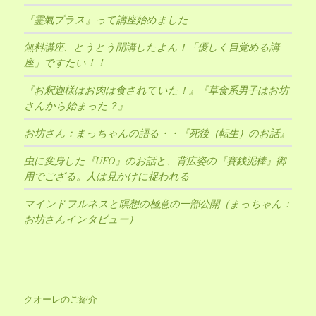
『霊氣プラス』って講座始めました
無料講座、とうとう開講したよん！「優しく目覚める講
座」ですたい！！
『お釈迦様はお肉は食されていた！』『草食系男子はお坊
さんから始まった？』
お坊さん：まっちゃんの語る・・『死後（転生）のお話』
虫に変身した『UFO』のお話と、背広姿の『賽銭泥棒』御
用でござる。人は見かけに捉われる
マインドフルネスと瞑想の極意の一部公開（まっちゃん：
お坊さんインタビュー）
クオーレのご紹介