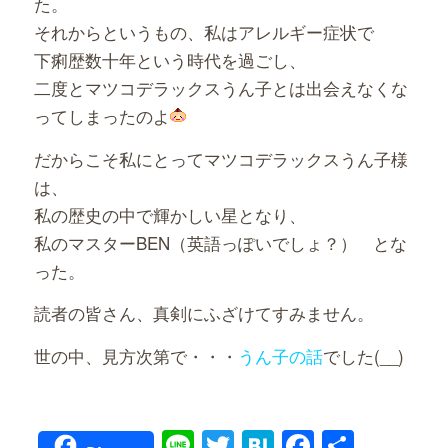
た。
それからというもの、私はアレルギー症状で
下痢歴数十年という時代を過ごし、
二度とマツコデラックスうん子とは出会えなくな
ってしまったのよ
だからこそ私にとってマツコデラックスうん子様
は、
私の歴史の中で輝かしい星となり、
私のマスターBEN（英語っぽいでしょ？）
とな
った。
読者の皆さん、真剣にふざけてすみません。
世の中、見方次第で・・・
うん子の話
でした(__)
Line
Twitter
Hatena
Faceboo
共