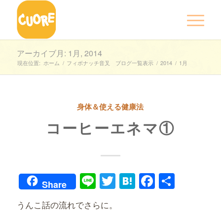
アーカイブ月: 1月, 2014
現在位置:
ホーム
/
フィボナッチ音叉 ブログ一覧表示
/
2014
/
1月
身体＆使える健康法
コーヒーエネマ①
Line
Twitter
Hatena
Faceboo
共
Share
有
うんこ話の流れでさらに。