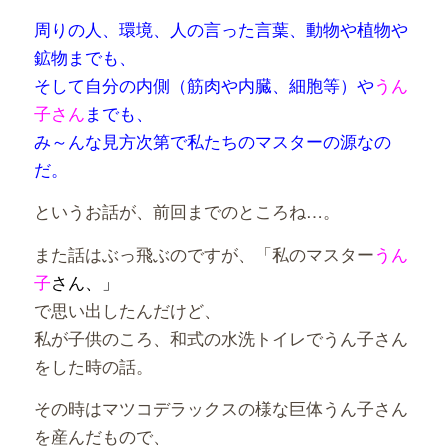
有
周りの人、環境、人の言った言葉、動物や植物や
鉱物までも、
そして自分の内側（筋肉や内臓、細胞等
）や
うん
子さん
までも、
み～んな見方次第で私たちのマスターの源なの
だ。
というお話が、前回までのところね…。
また話はぶっ飛ぶのですが、「私のマスター
うん
子
さん
、」
で思い出したんだけど、
私が子供のころ、和式の水洗トイレでうん子さん
をした時の話。
その時はマツコデラックスの様な巨体うん子さん
を産んだもので、