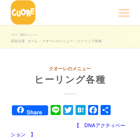
ブログ - 最近のニュース
現在位置:
ホーム
/
クオーレのメニュー
/
ヒーリング各種
クオーレのメニュー
ヒーリング各種
Line
Twitter
Hatena
Faceboo
共
Share
有
【 DNAアクティベー
ション 】