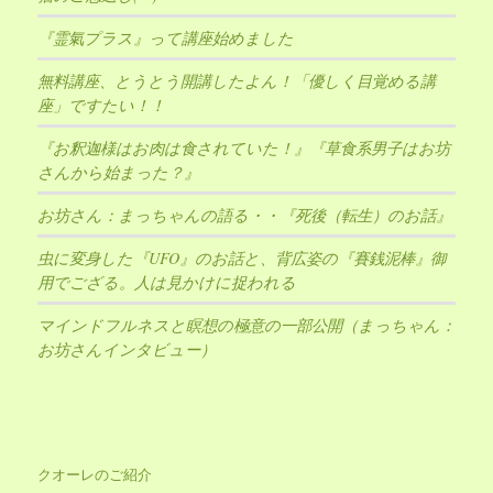
『霊氣プラス』って講座始めました
無料講座、とうとう開講したよん！「優しく目覚める講
座」ですたい！！
『お釈迦様はお肉は食されていた！』『草食系男子はお坊
さんから始まった？』
お坊さん：まっちゃんの語る・・『死後（転生）のお話』
虫に変身した『UFO』のお話と、背広姿の『賽銭泥棒』御
用でござる。人は見かけに捉われる
マインドフルネスと瞑想の極意の一部公開（まっちゃん：
お坊さんインタビュー）
クオーレのご紹介