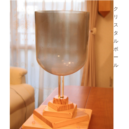
ク
リ
ス
タ
ル
ボ
ー
ル