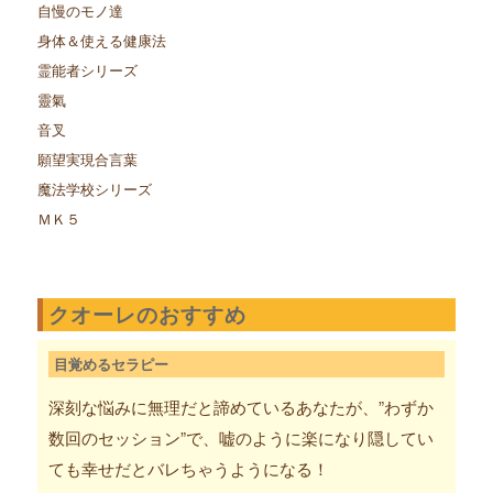
自慢のモノ達
身体＆使える健康法
霊能者シリーズ
靈氣
音叉
願望実現合言葉
魔法学校シリーズ
ＭＫ５
クオーレのおすすめ
目覚めるセラピー
深刻な悩みに無理だと諦めているあなたが、”わずか
数回のセッション”で、嘘のように楽になり隠してい
ても幸せだとバレちゃうようになる！