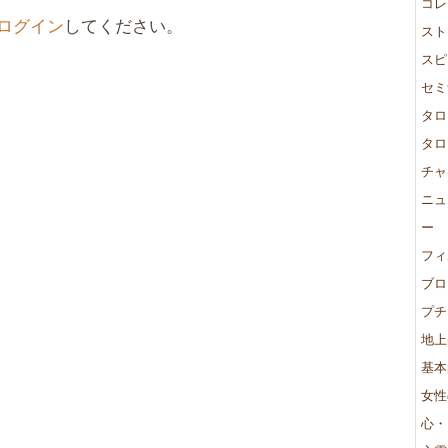
コレ
ログイン
してください。
スト
スピ
セミ
タロ
タロ
チャ
ニュ
ー
フィ
ブロ
プチ
地上
基本
女性
心・