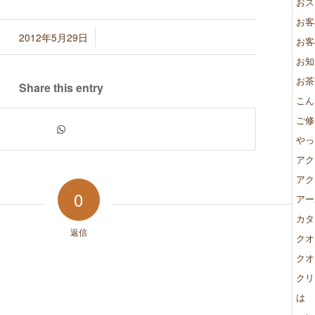
おス
お客
/
2012年5月29日
お客
お知
お茶
Share this entry
こん
ご修
やっ
アク
アク
0
アー
カタ
返信
クオ
クオ
クリ
は