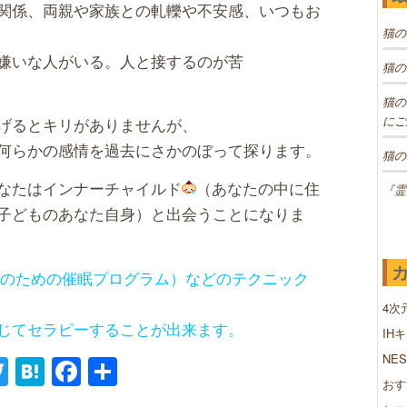
関係、両親や家族との軋轢や不安感、いつもお
猫の
嫌いな人がいる。人と接するのが苦
猫の
猫の
にご
げるとキリがありませんが、
何らかの感情を過去にさかのぼって探ります。
猫の
なたはインナーチャイルド
（あなたの中に住
『霊
子どものあなた自身）と出会うことになりま
実現のための催眠プログラム）などのテクニック
4次
じてセラピーすることが出来ます。
IH
NE
ne
Twitter
Hatena
Facebook
共
おす
有