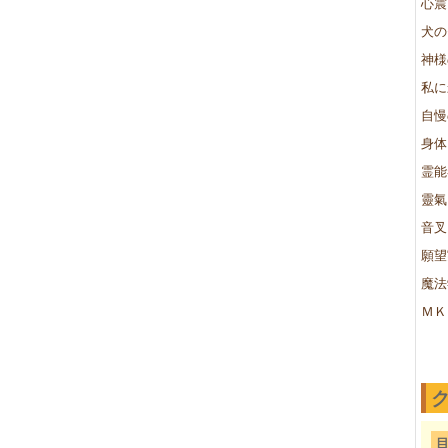
心震
犬の
神様
私に
自慢
身体
霊能
靈氣
音叉
願望
魔法
ＭＫ