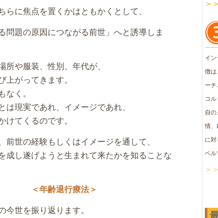
＞
ちらに焦点を置くかはともかくとして、
る問題の原因につながる前世」へと誘導しま
イン
場所や服装、性別、年代が、
徴は
び上がってきます。
ーチ
もなく。
コル
とは現実であれ、イメージであれ、
自の
かけてくるのです。
情、
、前世の経験もしくはイメージを通して、
に対
を成し遂げようと生まれて来たかを知ることな
ベル
＞
＜年齢退行療法＞
の今世を振り返ります。