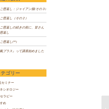
ご恩返し：ジャイアン猫(その３)
ご恩返し（その２）
ご恩返しの続きの前に、皆さん
恩返し
ご恩返し(^^)
氣プラス』って講座始めました
カテゴリー
元セミナー
キネシオロジー
Sセラピー
すめ