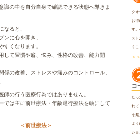
意識の中を自分自身で確認できる状態へ導きま
クオ
お得
になると、
す。
プンに心を開き、
スト
やすくなります。
くこ
用して習慣や癖、悩み、性格の改善、能力開
＞
関係の改善、ストレスや痛みのコントロール、
。
コ
医師の行う医療行為ではありません。
たっ
ーでは主に前世療法・年齢退行療法を軸にして
れて
を超
よう
＜前世療法＞
ショ