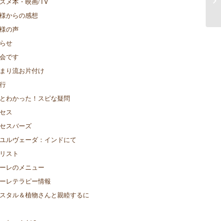
スメ本・映画/TV
様からの感想
様の声
らせ
会です
まり流お片付け
行
とわかった！スピな疑問
セス
セスバーズ
ユルヴェーダ：インドにて
リスト
ーレのメニュー
ーレテラピー情報
スタル＆植物さんと親睦するに