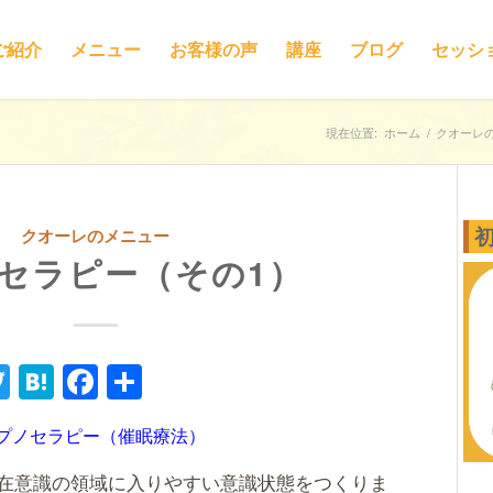
ご紹介
メニュー
お客様の声
講座
ブログ
セッシ
現在位置:
ホーム
/
クオーレ
クオーレのメニュー
セラピー（その1）
ne
Twitter
Hatena
Facebook
共
有
プノセラピー（催眠療法）
在意識の領域に入りやすい意識状態をつくりま