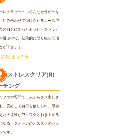
ーレテラピーのいろんなセラピーを
に組み合わせて受けられるコースで
今の自分にあったセラピーをセラピ
が選ぶので、効果的に取り組んで頂
とができます。
＞詳細はコチラ
ストレスクリア(R)
ーチング
た２つの質問で、人からダメ出しさ
も、安心して自分を信じられ、限界
えた天才性がワクワクとわき上がる
になる、クオーレのオススメのセッ
ンです。