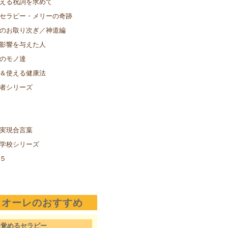
える祝詞を求めて
セラピー・メリーの奇跡
のお取り次ぎ／神道編
影響を与えた人
のモノ達
＆使える健康法
者シリーズ
実現合言葉
学校シリーズ
５
クオーレのおすすめ
目覚めるセラピー