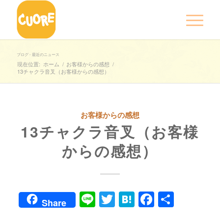
ブログ - 最近のニュース
現在位置:
ホーム
/
お客様からの感想
/
13チャクラ音叉（お客様からの感想）
お客様からの感想
13チャクラ音叉（お客様
からの感想）
Line
Twitter
Hatena
Faceboo
共
Share
有