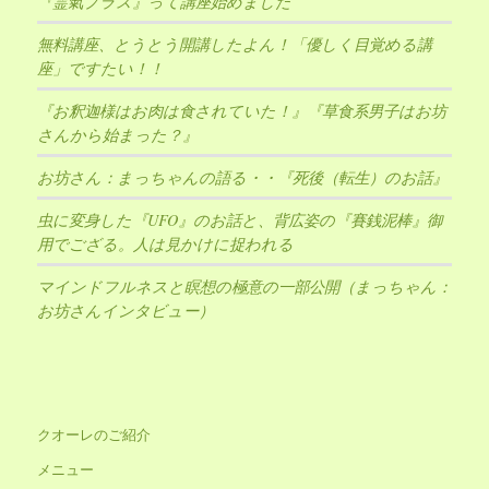
『霊氣プラス』って講座始めました
無料講座、とうとう開講したよん！「優しく目覚める講
座」ですたい！！
『お釈迦様はお肉は食されていた！』『草食系男子はお坊
さんから始まった？』
お坊さん：まっちゃんの語る・・『死後（転生）のお話』
虫に変身した『UFO』のお話と、背広姿の『賽銭泥棒』御
用でござる。人は見かけに捉われる
マインドフルネスと瞑想の極意の一部公開（まっちゃん：
お坊さんインタビュー）
クオーレのご紹介
メニュー