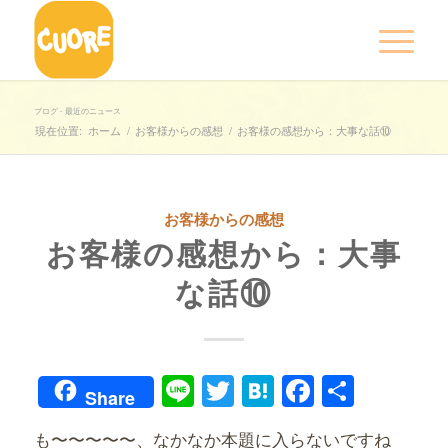
ブログ - 最近のニュース
現在位置:
ホーム
/
お客様からの感想
/
お客様の感想から：大事な話⑩
お客様からの感想
お客様の感想から：大事
な話⑩
Line
Twitter
Hatena
Faceboo
共
Share
有
も〜〜〜〜〜、なかなか本題に入らないですね