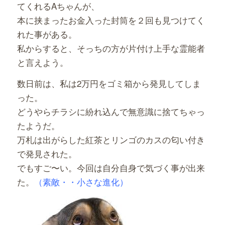
てくれるAちゃんが、
本に挟まったお金入った封筒を２回も見つけてく
れた事がある。
私からすると、そっちの方が片付け上手な霊能者
と言えよう。
数日前は、私は2万円をゴミ箱から発見してしま
った。
どうやらチラシに紛れ込んで無意識に捨てちゃっ
たようだ。
万札は出がらした紅茶とリンゴのカスの匂い付き
で発見された。
でもすご〜い。今回は自分自身で気づく事が出来
た。
（素敵・・小さな進化）