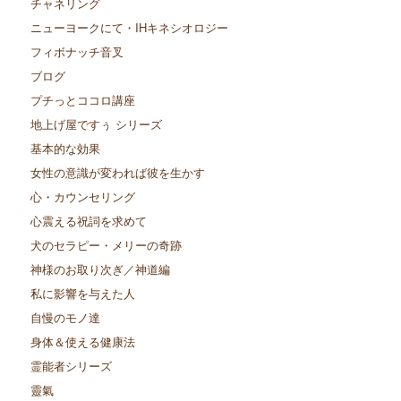
チャネリング
ニューヨークにて・IHキネシオロジー
フィボナッチ音叉
ブログ
プチっとココロ講座
地上げ屋ですぅ シリーズ
基本的な効果
女性の意識が変われば彼を生かす
心・カウンセリング
心震える祝詞を求めて
犬のセラピー・メリーの奇跡
神様のお取り次ぎ／神道編
私に影響を与えた人
自慢のモノ達
身体＆使える健康法
霊能者シリーズ
靈氣