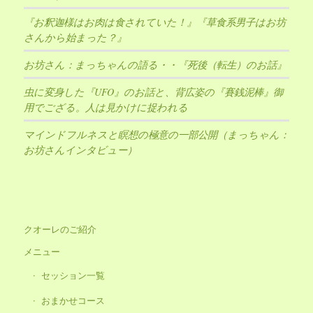
『お釈迦様はお肉は食されていた！』『草食系男子はお坊
さんから始まった？』
お坊さん：まっちゃんの語る・・『死後（転生）のお話』
虫に変身した『UFO』のお話と、背広姿の『賽銭泥棒』御
用でござる。人は見かけに捉われる
マインドフルネスと瞑想の極意の一部公開（まっちゃん：
お坊さんインタビュー）
クオーレのご紹介
メニュー
セッション一覧
おまかせコース